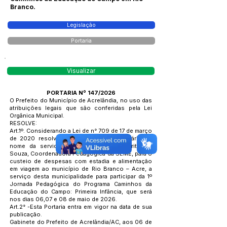
Branco.
Legislação
Portaria
Visualizar
PORTARIA Nº 147/2026
O Prefeito do Município de Acrelândia, no uso das
atribuições legais que são conferidas pela Lei
Orgânica Municipal.
RESOLVE:
Art.1º. Considerando a Lei de n° 709 de 17 de março
de 2020 resolve conceder 3 (diárias) diária em
nome da servidora Marlene Maria de Brito de
Souza, Coordenadora Pedagógica da SEME, para o
custeio de despesas com estadia e alimentação
em viagem ao município de Rio Branco – Acre, a
serviço desta municipalidade para participar da 1º
Jornada Pedagógica do Programa Caminhos da
Educação do Campo: Primeira Infância, que será
nos dias 06,07 e 08 de maio de 2026.
Art.2° -Esta Portaria entra em vigor na data de sua
publicação.
Gabinete do Prefeito de Acrelândia/AC, aos 06 de