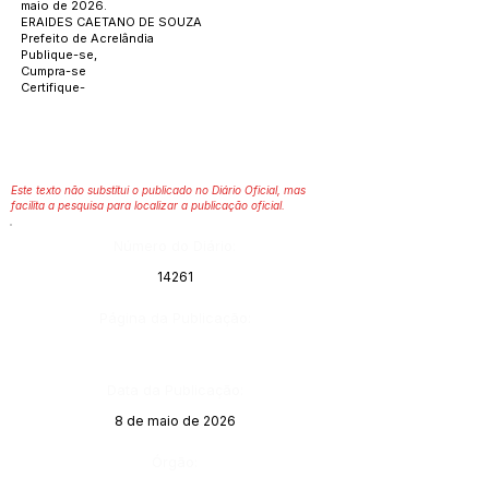
maio de 2026.
ERAIDES CAETANO DE SOUZA
Prefeito de Acrelândia
Publique-se,
Cumpra-se
Certifique-
Este texto não substitui o publicado no Diário Oficial, mas
facilita a pesquisa para localizar a publicação oficial.
Número do Diário:
14261
Página da Publicação:
Data da Publicação:
8 de maio de 2026
Órgão: