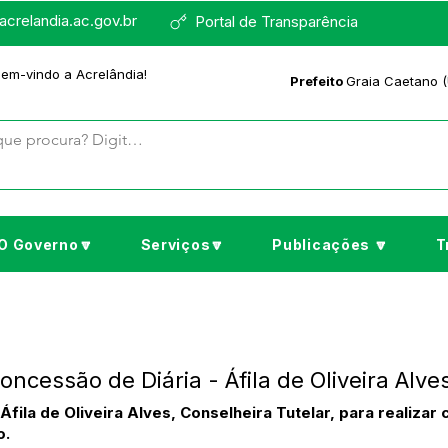
crelandia.ac.gov.br
Portal de Transparência
bem-vindo a Acrelândia!
Prefeito
Graia Caetano (
O Governo🔽
Serviços🔽
Publicações 🔽
T
ncessão de Diária - Áfila de Oliveira Alve
Áfila de Oliveira Alves, Conselheira Tutelar, para realiza
o.