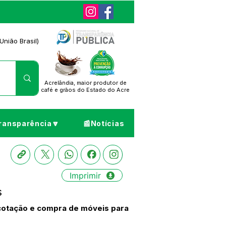
União Brasil)
Acrelândia, maior produtor de
café
e grãos do Estado do Acre
ransparência🔽
📰Notícias
Imprimir
s
r cotação e compra de móveis para