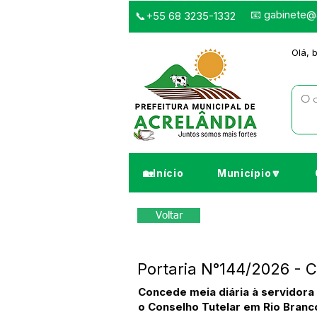
📧
gabinete@a
📞+55 68 3235-1332
Olá, 
🏡Início
Município🔽
Voltar
Portaria N°144/2026 - Co
Concede meia diária à servidora 
o Conselho Tutelar em Rio Branc