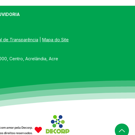
UVIDORIA
al de Transparência
 | 
Mapa do Site
00, Centro, Acrelândia, Acre
com amor pela Decorp.
os direitos reservados.