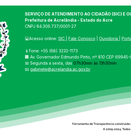
SERVIÇO DE ATENDIMENTO AO CIDADÃO (SIC) E O
Prefeitura de Acrelândia - Estado do Acre
CNPJ 
84.306.737/0001-27
💻Acesso online: 
SIC 
| 
Fale Conosco
 | 
Ouvidoria
| 
Port
📱Fone: +55 
(68) 3232-1173
🏢 
Av. Governador Edmundo Pinto, nº 810 CEP 69945-0
📅 Segunda a sexta, das 
07h30min às 13h30min
📧 
gabinete@acrelandia.ac.gov.br
Ferramenta de Transparência construída 
© 2009-2024. Todos 