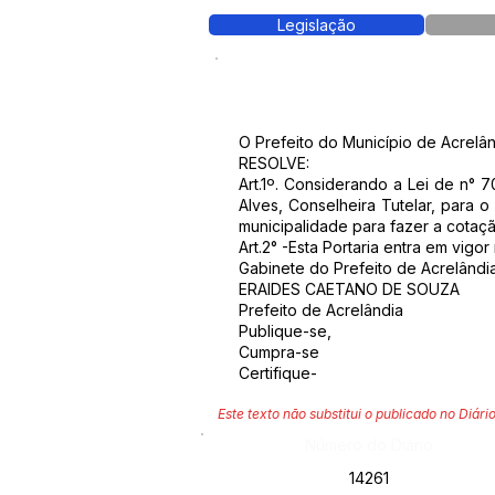
Legislação
O Prefeito do Município de Acrelân
RESOLVE:
Art.1º. Considerando a Lei de n° 
Alves, Conselheira Tutelar, para 
municipalidade para fazer a cotaç
Art.2° -Esta Portaria entra em vigo
Gabinete do Prefeito de Acrelândi
ERAIDES CAETANO DE SOUZA
Prefeito de Acrelândia
Publique-se,
Cumpra-se
Certifique-
Este texto não substitui o publicado no Diário
Número do Diário:
14261