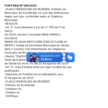
PORTARIA N°136/2024
OLAVO FRANCELINO DE REZENDE, Prefeito do
Município de Acrelândia, no uso das atribuições
legais que são conferidas pela Lei Orgânica
Municipal.
RESOLVE:
Art. 1º. Considerando a Lei de n° 709 de 17 de
março
de 2020, resolve conceder MEIA DIARIA a
servidora
MARIA DA SILVA BRITO-DIRETORA DE PLANEJA
MENTO, lotada na Secretaria Municipal de Saúde,
para o custeio com alimentação em viagem ao
município de Rio Branco, para participar da capa
citação “DigiSUS GESTOR”, que será realizado na
Sede da Superintendência Estadual do Ministério
da Saúde do Acre, no dia 23 de agosto de 2024.
Art. 2°- Esta Portaria entra em vigor na data de sua
publicação.
Gabinete do Prefeito de Acrelândia/AC, aos
21 de agosto de 2024.
OLAVO FRANCELINO DE REZENDE
Prefeito de Acrelândia
Publique-se,
Cumpra-se
Certifique