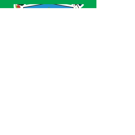
SERVIÇO DE ATENDIMENTO AO CIDADÃO 
(SIC) E OUVIDORIA
Prefeitura de Acrelândia - Estado do Acre
CNPJ 
84.306.737/0001-27
💻Acesso online: 
SIC 
| 
Fale Conosco
 | 
Ouvidoria
| 
Portal de Transparência
 | 
Mapa 
do Site
📱Fone: +55 
(68) 3232-1173
🏢 
Av. Governador Edmundo Pinto, nº 810 
CEP 69945-000, Centro, Acrelândia, Acre
📅 Segunda a sexta, das 
07h30min às 