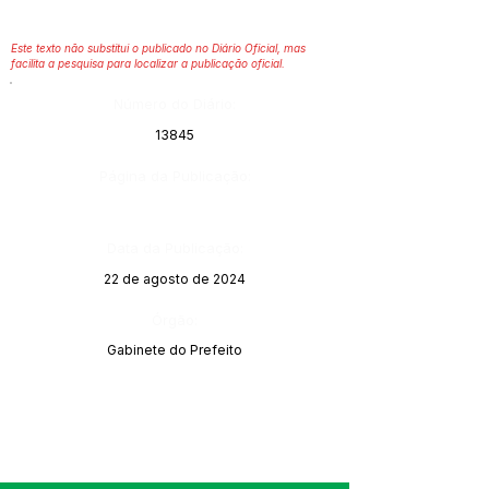
Este texto não substitui o publicado no Diário Oficial, mas
facilita a pesquisa para localizar a publicação oficial.
Número do Diário:
13845
Página da Publicação:
Data da Publicação:
22 de agosto de 2024
Órgão:
Gabinete do Prefeito