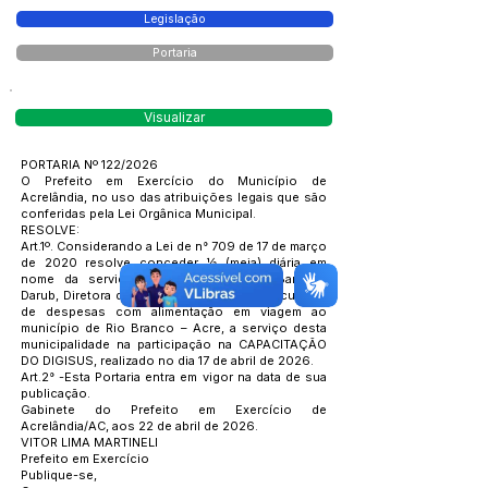
Legislação
Portaria
Visualizar
PORTARIA Nº 122/2026
O Prefeito em Exercício do Município de
Acrelândia, no uso das atribuições legais que são
conferidas pela Lei Orgânica Municipal.
RESOLVE:
Art.1º. Considerando a Lei de n° 709 de 17 de março
de 2020 resolve conceder ½ (meia) diária em
nome da servidora Rosiane da Silva Barbosa
Darub, Diretora de Atenção Básica, para o custeio
de despesas com alimentação em viagem ao
município de Rio Branco – Acre, a serviço desta
municipalidade na participação na CAPACITAÇÃO
DO DIGISUS, realizado no dia 17 de abril de 2026.
Art.2° -Esta Portaria entra em vigor na data de sua
publicação.
Gabinete do Prefeito em Exercício de
Acrelândia/AC, aos 22 de abril de 2026.
VITOR LIMA MARTINELI
Prefeito em Exercício
Publique-se,