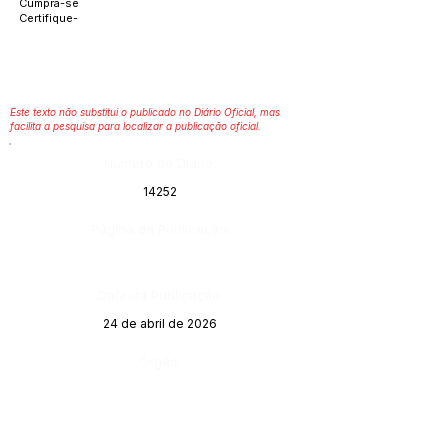
Cumpra-se
Certifique-
Este texto não substitui o publicado no Diário Oficial, mas
facilita a pesquisa para localizar a publicação oficial.
Número do Diário:
14252
Página da Publicação:
Data da Publicação:
24 de abril de 2026
Órgão: