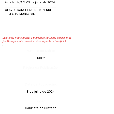
Acrelândia/AC, 05 de julho de 2024.
________________________________________
OLAVO FRANCELINO DE REZENDE
PREFEITO MUNICIPAL
Este texto não substitui o publicado no Diário Oficial, mas
facilita a pesquisa para localizar a publicação oficial.
Número do Diário:
13812
Página da Publicação:
Data da Publicação:
8 de julho de 2024
Órgão:
Gabinete do Prefeito