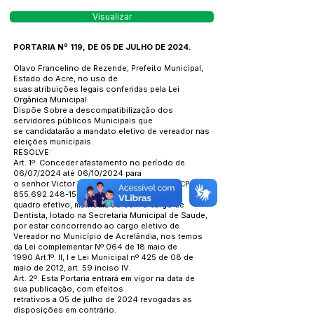
Visualizar
PORTARIA Nº 119, DE 05 DE JULHO DE 2024.
Olavo Francelino de Rezende, Prefeito Municipal,
Estado do Acre, no uso de
suas atribuições legais conferidas pela Lei
Orgânica Municipal.
Dispõe Sobre a descompatibilização dos
servidores públicos Municipais que
se candidatarão a mandato eletivo de vereador nas
eleições municipais.
RESOLVE:
Art. 1º. Conceder afastamento no período de
06/07/2024 até 06/10/2024 para
o senhor Victor Ysmael Candia Cusicanqui CPF
855.692.248-15
, Servidor do
quadro efetivo, matricula 30 com o cargo de
Dentista, lotado na Secretaria Municipal de Saude,
por estar concorrendo ao cargo eletivo de
Vereador no Município de Acrelândia, nos temos
da Lei complementar Nº.064 de 18 maio de
1990 Art.1º. ll, l e Lei Municipal nº 425 de 08 de
maio de 2012, art. 59 inciso IV.
Art. 2º. Esta Portaria entrará em vigor na data de
sua publicação, com efeitos
retrativos a 05 de julho de 2024 revogadas as
disposições em contrário.