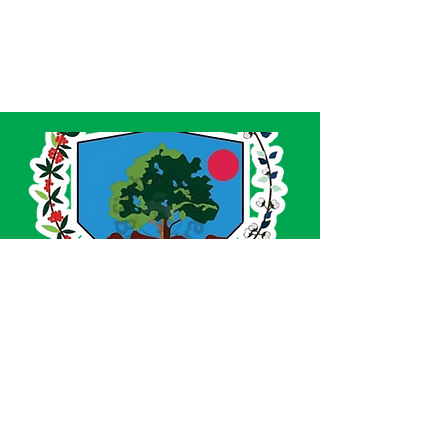
SERVIÇO DE ATENDIMENTO AO CIDADÃO 
(SIC) E OUVIDORIA
Prefeitura de Acrelândia - Estado do Acre
CNPJ 
84.306.737/0001-27
💻Acesso online: 
SIC 
| 
Fale Conosco
 | 
Ouvidoria
| 
Portal de Transparência
 | 
Mapa 