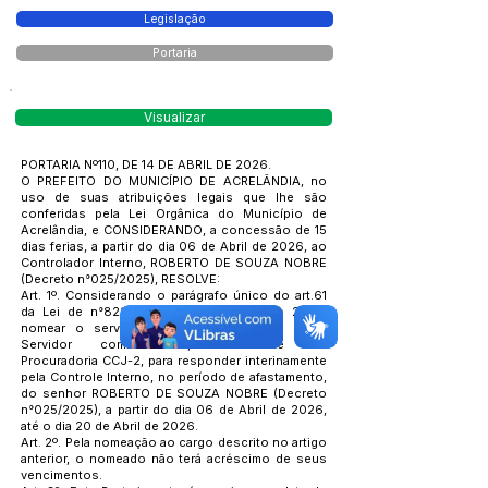
Legislação
Portaria
Visualizar
PORTARIA Nº110, DE 14 DE ABRIL DE 2026.
O PREFEITO DO MUNICÍPIO DE ACRELÂNDIA, no
uso de suas atribuições legais que lhe são
conferidas pela Lei Orgânica do Município de
Acrelândia, e CONSIDERANDO, a concessão de 15
dias ferias, a partir do dia 06 de Abril de 2026, ao
Controlador Interno, ROBERTO DE SOUZA NOBRE
(Decreto n°025/2025), RESOLVE:
Art. 1º. Considerando o parágrafo único do art.61
da Lei de n°823 de 27 de dezembro de 2022,
nomear o servidor PAULO SAORES DA SILVA
Servidor comissionado, Assistente da
Procuradoria CCJ-2, para responder interinamente
pela Controle Interno, no período de afastamento,
do senhor ROBERTO DE SOUZA NOBRE (Decreto
n°025/2025), a partir do dia 06 de Abril de 2026,
até o dia 20 de Abril de 2026.
Art. 2º. Pela nomeação ao cargo descrito no artigo
anterior, o nomeado não terá acréscimo de seus
vencimentos.