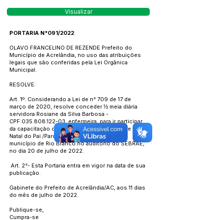
Visualizar
PORTARIA N°091/2022
OLAVO FRANCELINO DE REZENDE Prefeito do
Município de Acrelândia, no uso das atribuições
legais que são conferidas pela Lei Orgânica
Municipal.
RESOLVE:
Art. 1º. Considerando a Lei de n° 709 de 17 de
março de 2020, resolve conceder ½ meia diária
servidora Rosiane da Silva Barbosa -
CPF:
035.808.122-03
, enfermeira, para ir participar
da capacitação de Expansão da Estratégia de Pré-
Natal do Pai /Parceiro, que será realizado no
município de Rio Branco no auditório do SEBRAE,
no dia 20 de julho de 2022.
Art. 2°- Esta Portaria entra em vigor na data de sua
publicação.
Gabinete do Prefeito de Acrelândia/AC, aos 11 dias
do mês de julho de 2022.
Publique-se,
Cumpra-se