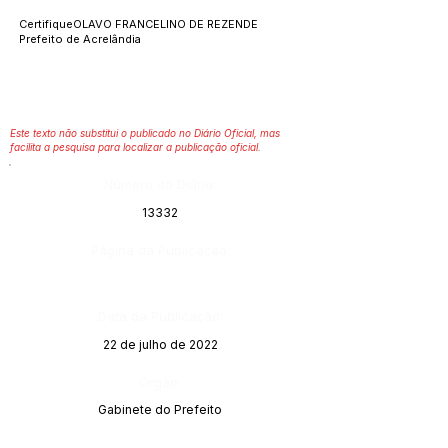
CertifiqueOLAVO FRANCELINO DE REZENDE
Prefeito de Acrelândia
Este texto não substitui o publicado no Diário Oficial, mas
facilita a pesquisa para localizar a publicação oficial.
Número do Diário:
13332
Página da Publicação:
Data da Publicação:
22 de julho de 2022
Órgão:
Gabinete do Prefeito