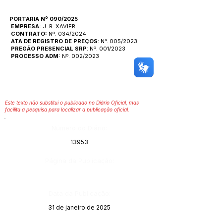
PORTARIA Nº 090/2025
EMPRESA:
J. R. XAVIER
CONTRATO:
Nº. 034/2024
ATA DE REGISTRO DE PREÇOS
: N°. 005/2023
PREGÃO PRESENCIAL SRP
: Nº. 001/2023
PROCESSO ADM:
Nº. 002/2023
Este texto não substitui o publicado no Diário Oficial, mas
facilita a pesquisa para localizar a publicação oficial.
Número do Diário:
13953
Página da Publicação:
Data da Publicação:
31 de janeiro de 2025