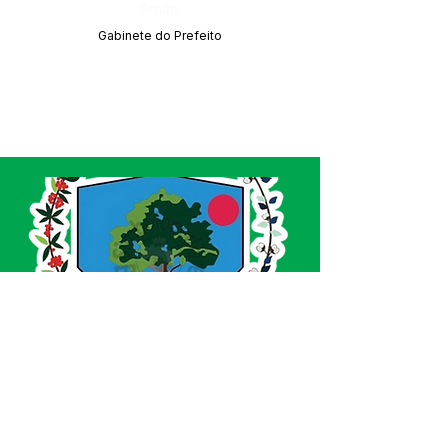
Órgão:
Gabinete do Prefeito
SERVIÇO DE ATENDIMENTO AO CIDADÃO 
(SIC) E OUVIDORIA
Prefeitura de Acrelândia - Estado do Acre
CNPJ 
84.306.737/0001-27