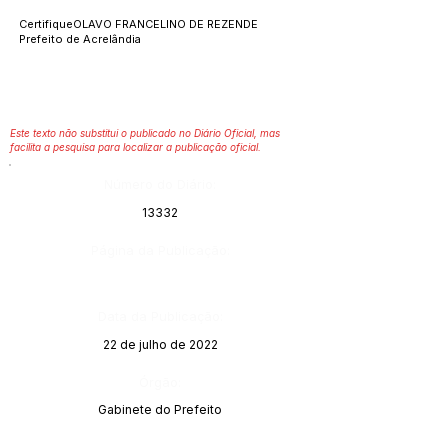
CertifiqueOLAVO FRANCELINO DE REZENDE
Prefeito de Acrelândia
Este texto não substitui o publicado no Diário Oficial, mas
facilita a pesquisa para localizar a publicação oficial.
Número do Diário:
13332
Página da Publicação:
Data da Publicação:
22 de julho de 2022
Órgão:
Gabinete do Prefeito