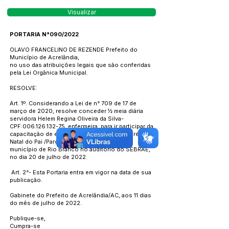
Visualizar
PORTARIA N°090/2022
OLAVO FRANCELINO DE REZENDE Prefeito do
Município de Acrelândia,
no uso das atribuições legais que são conferidas
pela Lei Orgânica Municipal.
RESOLVE:
Art. 1º. Considerando a Lei de n° 709 de 17 de
março de 2020, resolve conceder ½ meia diária
servidora Helem Regina Oliveira da Silva-
CPF:
006.126.132-75
, enfermeira, para ir participar da
capacitação de expansão da Estratégia de Pré-
Natal do Pai /Parceiro, que será realizado no
município de Rio Branco no auditório do SEBRAE,
no dia 20 de julho de 2022.
Art. 2°- Esta Portaria entra em vigor na data de sua
publicação.
Gabinete do Prefeito de Acrelândia/AC, aos 11 dias
do mês de julho de 2022.
Publique-se,
Cumpra-se