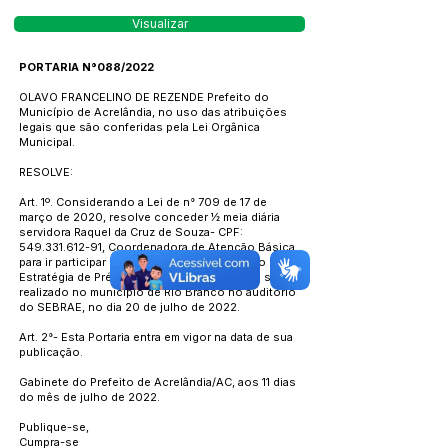
Visualizar
PORTARIA N°088/2022
OLAVO FRANCELINO DE REZENDE Prefeito do
Município de Acrelândia, no uso das atribuições
legais que são conferidas pela Lei Orgânica
Municipal.
RESOLVE:
Art. 1º. Considerando a Lei de n° 709 de 17 de
março de 2020, resolve conceder ½ meia diária
servidora Raquel da Cruz de Souza- CPF:
549.331.612-91
, Coordenadora de Atenção Básica,
para ir participar da capacitação de Expansão da
Estratégia de Pré-Natal do Pai /Parceiro, que será
realizado no município de Rio Branco no auditório
do SEBRAE, no dia 20 de julho de 2022.
Art. 2°- Esta Portaria entra em vigor na data de sua
publicação.
Gabinete do Prefeito de Acrelândia/AC, aos 11 dias
do mês de julho de 2022.
Publique-se,
Cumpra-se