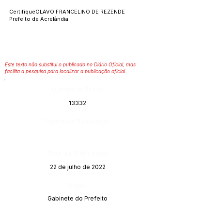
CertifiqueOLAVO FRANCELINO DE REZENDE
Prefeito de Acrelândia
Este texto não substitui o publicado no Diário Oficial, mas
facilita a pesquisa para localizar a publicação oficial.
Número do Diário:
13332
Página da Publicação:
Data da Publicação:
22 de julho de 2022
Órgão:
Gabinete do Prefeito