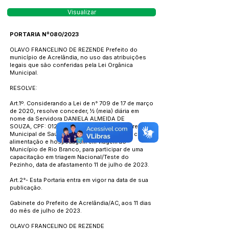
Visualizar
PORTARIA Nº080/2023
OLAVO FRANCELINO DE REZENDE Prefeito do
município de Acrelândia, no uso das atribuições
legais que são conferidas pela Lei Orgânica
Municipal.
RESOLVE:
Art.1º. Considerando a Lei de n° 709 de 17 de março
de 2020, resolve conceder, ½ (meia) diária em
nome da Servidora DANIELA ALMEIDA DE
SOUZA, CPF:
012.750.232-74
, lotada na Secretaria
Municipal de Saúde, para custear despesas com
alimentação e hospedagem em viagem ao
Município de Rio Branco, para participar de uma
capacitação em triagem Nacional/Teste do
Pezinho, data de afastamento 11 de julho de 2023.
Art.2°- Esta Portaria entra em vigor na data de sua
publicação.
Gabinete do Prefeito de Acrelândia/AC, aos 11 dias
do mês de julho de 2023.
OLAVO FRANCELINO DE REZENDE