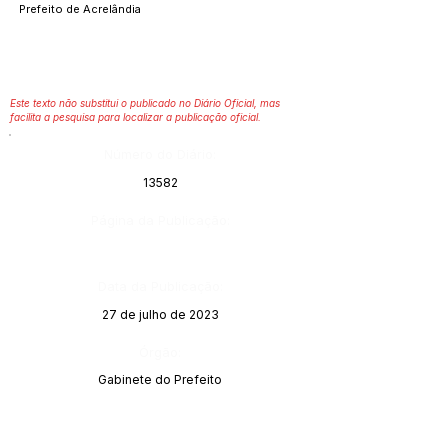
Prefeito de Acrelândia
Este texto não substitui o publicado no Diário Oficial, mas
facilita a pesquisa para localizar a publicação oficial.
Número do Diário:
13582
Página da Publicação:
Data da Publicação:
27 de julho de 2023
Órgão:
Gabinete do Prefeito