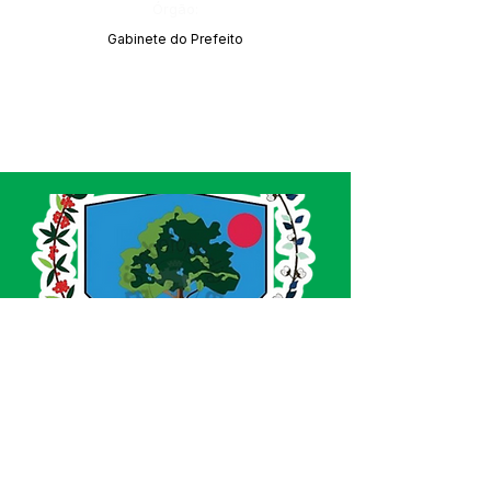
Órgão:
Gabinete do Prefeito
SERVIÇO DE ATENDIMENTO AO CIDADÃO 
(SIC) E OUVIDORIA
Prefeitura de Acrelândia - Estado do Acre
CNPJ 
84.306.737/0001-27