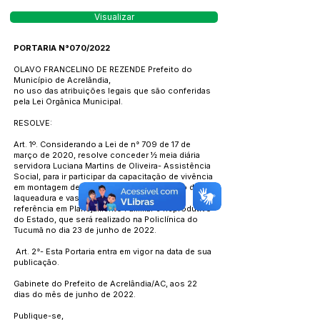
Visualizar
PORTARIA N°070/2022
OLAVO FRANCELINO DE REZENDE Prefeito do
Município de Acrelândia,
no uso das atribuições legais que são conferidas
pela Lei Orgânica Municipal.
RESOLVE:
Art. 1º. Considerando a Lei de n° 709 de 17 de
março de 2020, resolve conceder ½ meia diária
servidora Luciana Martins de Oliveira- Assistência
Social, para ir participar da capacitação de vivência
em montagem de processos para realização de
laqueadura e vasectomia, com a equipe de
referência em Planejamento Familiar e Reprodutivo
do Estado, que será realizado na Policlínica do
Tucumã no dia 23 de junho de 2022.
Art. 2°- Esta Portaria entra em vigor na data de sua
publicação.
Gabinete do Prefeito de Acrelândia/AC, aos 22
dias do mês de junho de 2022.
Publique-se,