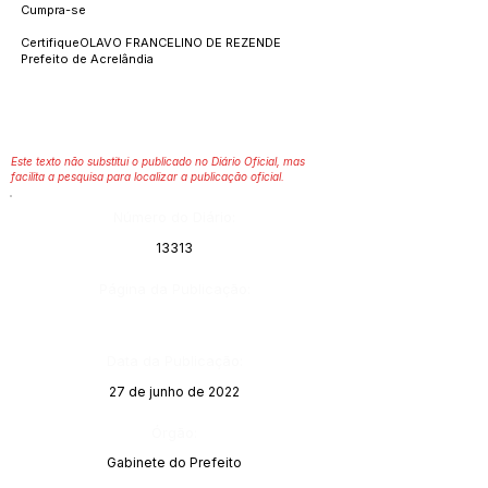
Cumpra-se
CertifiqueOLAVO FRANCELINO DE REZENDE
Prefeito de Acrelândia
Este texto não substitui o publicado no Diário Oficial, mas
facilita a pesquisa para localizar a publicação oficial.
Número do Diário:
13313
Página da Publicação:
Data da Publicação:
27 de junho de 2022
Órgão:
Gabinete do Prefeito