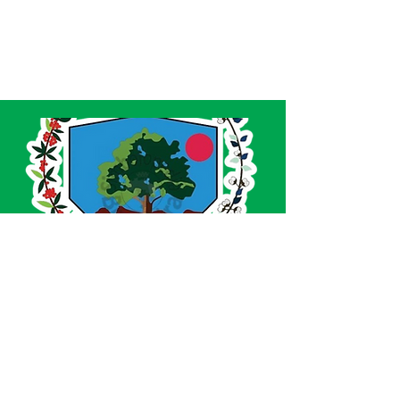
SERVIÇO DE ATENDIMENTO AO CIDADÃO 
(SIC) E OUVIDORIA
Prefeitura de Acrelândia - Estado do Acre
CNPJ 
84.306.737/0001-27
💻Acesso online: 
SIC 
| 
Fale Conosco
 | 
Ouvidoria
| 
Portal de Transparência
 | 
Mapa 