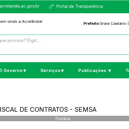
crelandia.ac.gov.br
Portal de Transparência
bem-vindo a Acrelândia!
Prefeito
Graia Caetano (
O Governo🔽
Serviços🔽
Publicações 🔽
T
 FISCAL DE CONTRATOS - SEMSA
Portaria