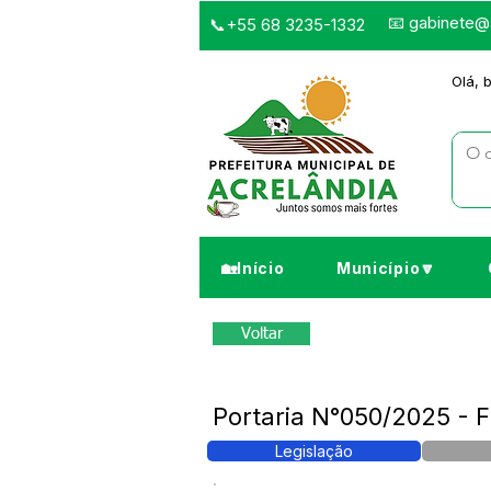
📧
gabinete@a
📞+55 68 3235-1332
Olá, 
🏡Início
Município🔽
Voltar
Portaria N°050/2025 -
Legislação