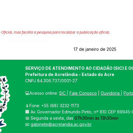
 Oficial, mas facilita a pesquisa para localizar a publicação oficial.
Página da Publicação:
Data da Publicação:
17 de janeiro de 2025
SERVIÇO DE ATENDIMENTO AO CIDADÃO (SIC) E O
Prefeitura de Acrelândia - Estado do Acre
CNPJ 
84.306.737/0001-27
💻Acesso online: 
SIC 
| 
Fale Conosco
 | 
Ouvidoria
| 
Port
📱Fone: +55 
(68) 3232-1173
🏢 
Av. Governador Edmundo Pinto, nº 810 CEP 69945-0
📅 Segunda a sexta, das 
07h30min às 13h30min
📧 
gabinete@acrelandia.ac.gov.br