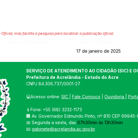
 Oficial, mas facilita a pesquisa para localizar a publicação oficial.
Página da Publicação:
Data da Publicação:
17 de janeiro de 2025
SERVIÇO DE ATENDIMENTO AO CIDADÃO (SIC) E O
Prefeitura de Acrelândia - Estado do Acre
CNPJ 
84.306.737/0001-27
💻Acesso online: 
SIC 
| 
Fale Conosco
 | 
Ouvidoria
| 
Port
📱Fone: +55 
(68) 3232-1173
🏢 
Av. Governador Edmundo Pinto, nº 810 CEP 69945-0
📅 Segunda a sexta, das 
07h30min às 13h30min
📧 
gabinete@acrelandia.ac.gov.br