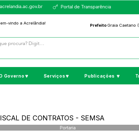
crelandia.ac.gov.br
Portal de Transparência
bem-vindo a Acrelândia!
Prefeito
Graia Caetano (
O Governo🔽
Serviços🔽
Publicações 🔽
T
 FISCAL DE CONTRATOS - SEMSA
Portaria