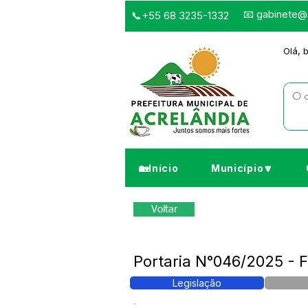
📧
gabinete@a
📞+55 68 3235-1332
Olá, 
🏡Início
Município🔽
Voltar
Portaria N°046/2025 -
Legislação