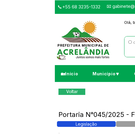
📧
gabinete@a
📞+55 68 3235-1332
Olá, 
🏡Início
Município🔽
Voltar
Portaria N°045/2025 - F
Legislação