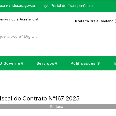
crelandia.ac.gov.br
Portal de Transparência
bem-vindo a Acrelândia!
Prefeito
Graia Caetano (
O Governo🔽
Serviços🔽
Publicações 🔽
T
iscal do Contrato N°167 2025
Portaria