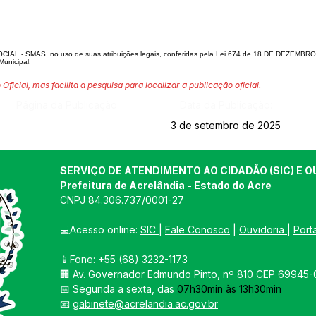
 - SMAS, no uso de suas atribuições legais, conferidas pela Lei 674 de 18 DE DEZEMBR
Municipal.
 Oficial, mas facilita a pesquisa para localizar a publicação oficial.
Página da Publicação:
Data da Publicação:
3 de setembro de 2025
SERVIÇO DE ATENDIMENTO AO CIDADÃO (SIC) E O
Prefeitura de Acrelândia - Estado do Acre
CNPJ 
84.306.737/0001-27
💻Acesso online: 
SIC 
| 
Fale Conosco
 | 
Ouvidoria
| 
Port
📱Fone: +55 
(68) 3232-1173
🏢 
Av. Governador Edmundo Pinto, nº 810 CEP 69945-0
📅 Segunda a sexta, das 
07h30min às 13h30min
📧 
gabinete@acrelandia.ac.gov.br