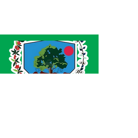
SERVIÇO DE ATENDIMENTO AO CIDADÃO 
(SIC) E OUVIDORIA
Prefeitura de Acrelândia - Estado do Acre
CNPJ 
84.306.737/0001-27
💻Acesso online: 
SIC 
| 
Fale Conosco
 | 
Ouvidoria
| 
Portal de Transparência
 | 
Mapa 