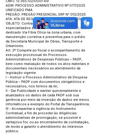
CNPJ:
13.365.132
/0001-69
ADM: PROCESSO ADMINISTRATIVO Nº 077/2025
UNIFICADO PMA
PREGÃO: PREGÃO PRESENCIAL SRP N° 012/2025
ATA: ATA DE REGISTRO DE PREÇOS Nº 001/2026
OBJETO: Contratação de Pessoa Jurídica,
especializados em fornecimento de Internet, Link
dedicado Via Fibra Ótica na zona urbana, com
manutenção corretiva e preventiva para o prédio
da Secretaria Municipal de Obras, Transporte e
Urbanismo.
Art. 2º Compete ao fiscal o acompanhamento de
execução processual do Processos
Administrativos de Despesas Públicas – PADP,
bem como realização de todos os atos materiais e
documentais necessários ao atendimento da
legislação vigente.
I - Instruir o Processo Administrativo de Despesa
Pública – PADP com documentos obrigatórios e
necessários, nos termos da lei;
II - Dar Publicidade e manter quinzenalmente e
atualizados os dados de cada PADP sob sua
gerência por meio da inserção de dados em meios
informáticos a exemplo do Portal da Transparência;
III - Acompanhar a vigência do Instrumento
Contratual, a fim de proceder às diligências
administrativas de prorrogação, se possível e
vantajoso for, ou ao encerramento da contratação,
de modo a garantir o atendimento do interesse
público.