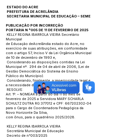
ESTADO DO ACRE
PREFEITURA DE ACRELÂNDIA
SECRETARIA MUNICIPAL DE EDUCAÇÃO – SEME
PUBLICAÇÃO POR INCORREÇÃO
PORTARIA N º005 DE 11 DE FEVEREIRO DE 2025
KELLY REGINA IBARROLA VIEIRA Secretário
Municipal
de Educação deAcrelândia estado do Acre, no
exercício de suas atribuições, em conformidade
com o artigo 57, Inciso V da Lei Orgânica Municipal
de 10 de dezembro de 1993 e,
Considerando as disposições contidas na Lei
Municipal nº. 294 de 04 de abril de 2006, (Lei de
Gestão Democrática do Sistema de Ensino
Público do Município).
Considerando, finalmente, a imperiosidade legal e
a necessidade de disciplinar o assunto
RESOLVE:
Art. 1º. – NOMEAR a partir do dia 11 do mês de
fevereiro de 2025 a Servidora MARY SCHARLA
SCHULTZ DUTRA RG:377012 e CPF: 667202302-04
para o Cargo de Coordenadora Pedagógica da
Novo Horizonte Da Silva,
com ônus, para o quadriênio 2025/2028.
KELLY REGINA IBARROLA VIEIRA
Secretária Municipal de Educação
Decreto de n°003/2025