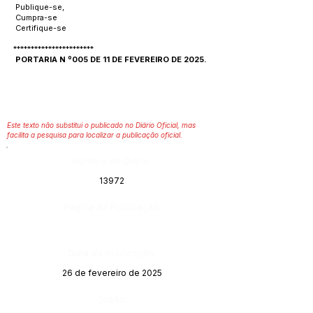
Publique-se,
Cumpra-se
Certifique-se
***********************
PORTARIA N º005 DE 11 DE FEVEREIRO DE 2025.
Este texto não substitui o publicado no Diário Oficial, mas
facilita a pesquisa para localizar a publicação oficial.
Número do Diário:
13972
Página da Publicação:
Data da Publicação:
26 de fevereiro de 2025
Órgão: