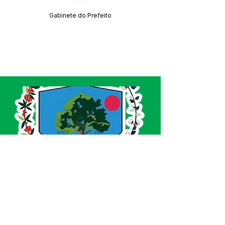
Órgão:
Gabinete do Prefeito
SERVIÇO DE ATENDIMENTO AO CIDADÃO 
(SIC) E OUVIDORIA
Prefeitura de Acrelândia - Estado do Acre
CNPJ 
84.306.737/0001-27