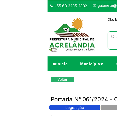
📧
gabinete@a
📞+55 68 3235-1332
Olá, 
🏡Início
Município🔽
Voltar
Portaria N° 061/2024 - 
Legislação