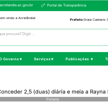
crelandia.ac.gov.br
Portal de Transparência
bem-vindo a Acrelândia!
Prefeito
Graia Caetano (
O Governo🔽
Serviços🔽
Publicações 🔽
T
Conceder 2,5 (duas) diária e meia a Rayn
Portaria