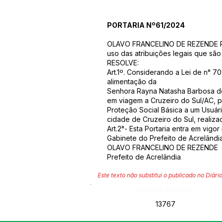
PORTARIA Nº61/2024
OLAVO FRANCELINO DE REZENDE Pre
uso das atribuições legais que são
RESOLVE:
Art.1º. Considerando a Lei de n° 
alimentação da
Senhora Rayna Natasha Barbosa do
em viagem a Cruzeiro do Sul/AC,
Proteção Social Básica a um Usuári
cidade de Cruzeiro do Sul, realiz
Art.2°- Esta Portaria entra em vigo
Gabinete do Prefeito de Acrelândia
OLAVO FRANCELINO DE REZENDE
Prefeito de Acrelândia
Este texto não substitui o publicado no Diário
Número do Diário:
13767