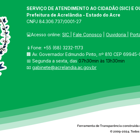
SERVIÇO DE ATENDIMENTO AO CIDADÃO (SIC) E O
Prefeitura de Acrelândia - Estado do Acre
CNPJ 
84.306.737/0001-27
💻Acesso online: 
SIC 
| 
Fale Conosco
 | 
Ouvidoria
| 
Port
📱Fone: +55 
(68) 3232-1173
🏢 
Av. Governador Edmundo Pinto, nº 810 CEP 69945-0
📅 Segunda a sexta, das 
07h30min às 13h30min
📧 
gabinete@acrelandia.ac.gov.br
Ferramenta de Transparência construída 
© 2009-2024. Todos 