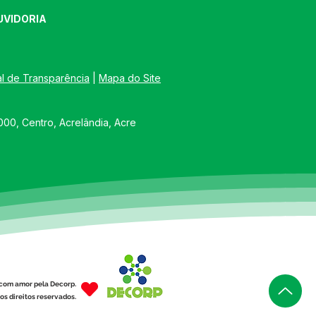
UVIDORIA
al de Transparência
 | 
Mapa do Site
00, Centro, Acrelândia, Acre
com amor pela Decorp.
os direitos reservados.