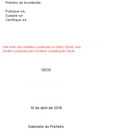
Prefeito de Acrelândia
Publique-se,
Cumpra-se
Certifique-se
Este texto não substitui o publicado no Diário Oficial, mas
facilita a pesquisa para localizar a publicação oficial.
Número do Diário:
12532
Página da Publicação:
Data da Publicação:
15 de abril de 2019
Órgão:
Gabinete do Prefeito