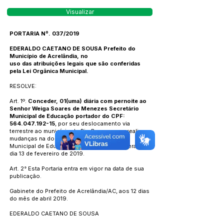
Visualizar
PORTARIA Nº. 037/2019
EDERALDO CAETANO DE SOUSA Prefeito do
Município de Acrelândia, no
uso das atribuições legais que são conferidas
pela Lei Orgânica Municipal.
RESOLVE:
Art. 1º.
Conceder, 01(uma) diária com pernoite ao
Senhor Weiga Soares de Menezes Secretário
Municipal de Educação portador do CPF:
564.047.192-15
, por seu deslocamento via
terrestre ao município de Rio Branco, para realizar
mudanças na documentação da Secretaria
Municipal de Educação junto a Receita Federal, no
dia 13 de fevereiro de 2019.
Art. 2° Esta Portaria entra em vigor na data de sua
publicação.
Gabinete do Prefeito de Acrelândia/AC, aos 12 dias
do mês de abril 2019.
EDERALDO CAETANO DE SOUSA