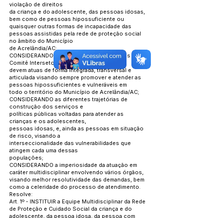
violação de direitos
da criança e do adolescente, das pessoas idosas,
bem como de pessoas hipossuficiente ou
quaisquer outras formas de incapacidade das
pessoas assistidas pela rede de proteção social
no âmbito do Município
de Acrelândia/AC;
CONSIDERANDO que os serviços vinculados ao
Comitê Intersetorial,
devem atuas de forma integrada, transversal e
articulada visando sempre promover e atender as
pessoas hipossuficientes e vulneráveis em
todo o território do Município de Acrelândia/AC;
CONSIDERANDO as diferentes trajetórias de
construção dos serviços e
políticas públicas voltadas para atender as
crianças e os adolescentes,
pessoas idosas, e, ainda as pessoas em situação
de risco, visando a
interseccionalidade das vulnerabilidades que
atingem cada uma dessas
populações;
CONSIDERANDO a imperiosidade da atuação em
caráter multidisciplinar envolvendo vários órgãos,
visando melhor resolutividade das demandas, bem
como a celeridade do processo de atendimento.
Resolve:
Art. 1º - INSTITUIR a Equipe Multidisciplinar da Rede
de Proteção e Cuidado Social da criança e do
adolescente, da pessoa idosa, da pessoa com