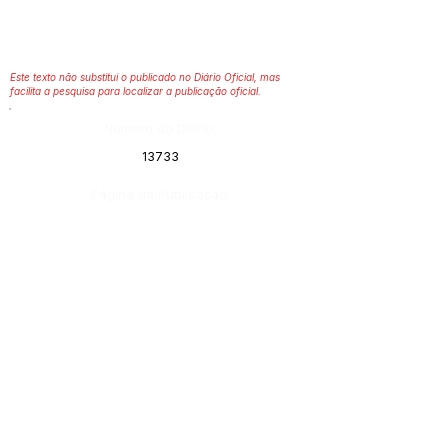
Este texto não substitui o publicado no Diário Oficial, mas
facilita a pesquisa para localizar a publicação oficial.
Número do Diário:
13733
Página da Publicação:
Data da Publicação:
14 de março de 2024
Órgão:
Sec. Cultura;Sec. Assistência Social