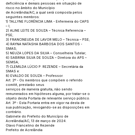
deficiência e demais pessoas em situação de
risco no âmbito do Município
de Acrelândia/AC, a qual será composta pelos
seguintes membros:
1) TALLYNE FLORÊNCIA LIMA - Enfermeira do CAPS
– I;
2) ALINE LEITE DE SOUZA – Técnica Referencia –
PSE;
3) FRANCINEUDA DE LAVOR MELO – Técnica – PSE;
4) RAYNA NATASHA BARBOSA DOS SANTOS -
SMAS;
5) NEUZA LOPES DA SILVA – Conselheira Tutelar;
6) SABRINA SILVA DE SOUZA – Diretora do APS –
SEMSA;
7) CLEMILDA LÚCIO P. REZENDE – Secretária da
SMAS e:
8) EVALDO DE SOUZA – Professor.
Art. 2º - Os membros que compõem o referido
comitê, prestarão seus
serviços de maneira gratuita, não sendo
remunerados em hipóteses alguma, por tratar-se o
objeto desta Portaria de relevante serviço público.
Art. 3º - Esta Portaria entra em vigor na desta de
sua publicação, revogando-se as disposições em
contrário.
Gabinete do Prefeito do Município de
Acrelândia/AC, 13 de março de 2024.
Olavo Francelino de Rezende
Prefeito de Acrelândia