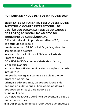
Visualizar
PORTARIA DE N° 009 DE 13 DE MARÇO DE 2024.
EMENTA: ESTA PORTARIA TEM O OBJETIVO DE
INSTITUIR O COMITÊ INTERSETORIAL DE
GESTÃO COLEGIADA DA REDE DE CUIDADOS E
DE PROTEÇÃO SOCIAL NO ÂMBITO DO
MUNICIÍPIO DE ACRELÂNDIA/AC.
O Prefeito do Município de Acrelândia/AC, no uso
das atribuições legais
previstas no art. 57, IV da Lei Orgânica, visando
implementar o Comitê
Intersetorial de Políticas Públicas e Rede de
Proteção Social.
CONSIDERANDO a necessidade de articular,
mobilizar, planejar,
acompanhar, otimizar e dinamizar as ações da rede
intersetorial
de gestão colegiada da rede de cuidado e de
proteção social da
criança e adolescente, da pessoa idosa e da
pessoa com deficiência, bem como as demais
pessoas em situação de risco e de
vulnerabilidade;
CONSIDERANDO a ocorrência de eventuais casos
que ensejem uma
alta complexidade de sua resolução que envolva a