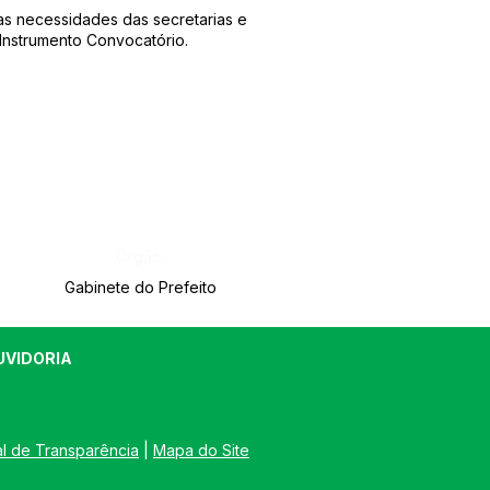
 as necessidades das secretarias e
Instrumento Convocatório.
Órgão:
Gabinete do Prefeito
UVIDORIA
al de Transparência
 | 
Mapa do Site