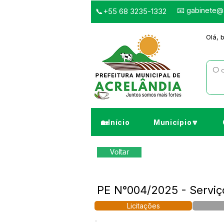
📧
gabinete@a
📞+55 68 3235-1332
Olá, 
🏡Início
Município🔽
Voltar
PE N°004/2025 - Serviç
Licitações