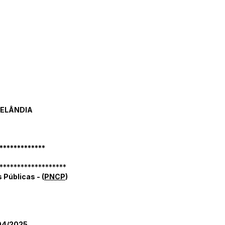
RELÂNDIA
*************
*******************
 Públicas - (
P
NCP
)
04/2025