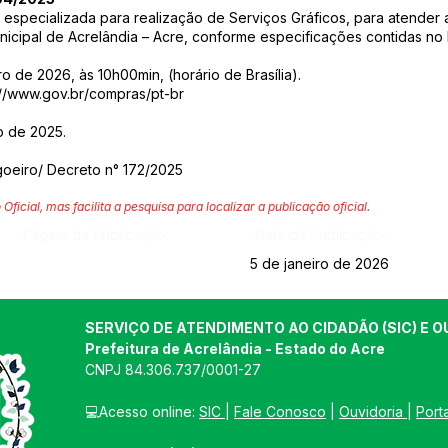
especializada para realização de Serviços
Gráficos, para atender
nicipal de Acrelândia – Acre, conforme especificações conti
das no 
o de 2026, às 10h00min, (horário de Brasília).
://www.gov.br/compras/pt-br
o de 2025.
goeiro/ Decreto n° 172/2025
 Oficial, mas facilita a pesquisa para localizar a publicação oficial.
Página da Publicação:
Data da Publicação:
5 de janeiro de 2026
SERVIÇO DE ATENDIMENTO AO CIDADÃO (SIC) E O
Prefeitura de Acrelândia - Estado do Acre
CNPJ 
84.306.737/0001-27
💻Acesso online: 
SIC 
| 
Fale Conosco
 | 
Ouvidoria
| 
Port