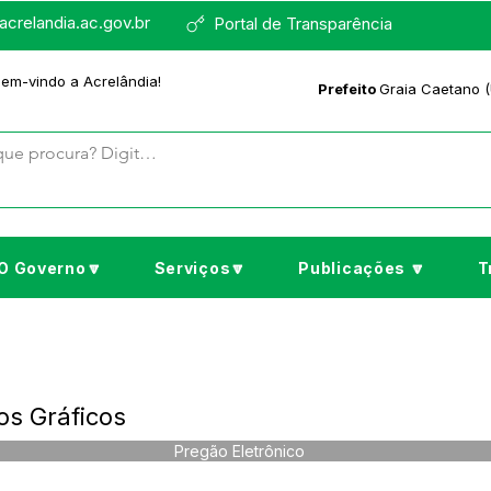
crelandia.ac.gov.br
Portal de Transparência
bem-vindo a Acrelândia!
Prefeito
Graia Caetano (
O Governo🔽
Serviços🔽
Publicações 🔽
T
os Gráficos
Pregão Eletrônico