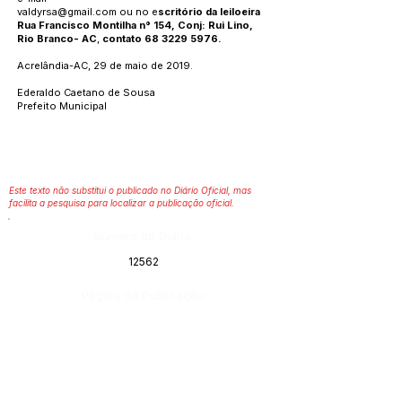
valdyrsa@gmail.com
ou no e
scritório da leiloeira
Rua Francisco Montilha n° 154, Conj: Rui Lino,
Rio Branco- AC
,
contato
68 3229 5976
.
Acrelândia-AC, 29 de maio de 2019.
Ederaldo Caetano de Sousa
Prefeito Municipal
Este texto não substitui o publicado no Diário Oficial, mas
facilita a pesquisa para localizar a publicação oficial.
Número do Diário:
12562
Página da Publicação:
Data da Publicação:
30 de maio de 2019