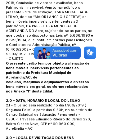
2018, Comissão de vistoria e avaliação, bens
Patrimonial. Inservível, Vem tornar público o
presente Edital de licitação, sob a MODALIDADE
LEILÃO, do tipo “MAIOR LANCE OU OFERTA”, de
bens móveis inservíveis, pertencentes aO
patrimônio, DA PREFEITURA MUNCIPAL DE
ACRELÂNDIA DO Acre, sujeitando-se as partes, no
que couber ao disposto nas Leis nº. 8.666/1993 e
8.883/1994, que instituem normas para Licitações
e Contratos na Administração Pública, nº.
10.406/2002 – Código Civil Brasileiro e nº.
9.503/1997 – Código de Trânsito Brasileiro.
– OBJETO
O presente Leilão tem por objeto a alienação de
bens móveis inservíveis pertencentes ao
patrimônio da Prefeitura Municipal de
Acrelândia/AC, de
veículos, maquinas e equipamentos e diversos
bens móveis em geral, conforme relacionados
nos Anexo “I” deste Edital.
2.0 – DATA, HORÁRIO E LOCAL DO LEILÃO
2.1 – O Leilão será realizado no dia 17/06/2019 (
Segunda Feira), a partir das 9:30h, no Auditório do
Centro Estadual de Educação Permanente -
CEDUP, Travessa Edmundo Ribeiro do Carmo 220,
Bairro Cidade Nova, CEP n°
69.960.000
,
Acrelândia – AC.
3.0 – LOCAL DE VISITAÇÃO DOS BENS