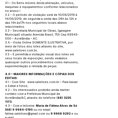
3.1 – Os Bens móveis desta alienação, veículos,
maquinas e equipamentos conforme relacionados
no anexo I.
3.2 – O período de visitação será de 10/06/2019 à
14/06/2019, de segunda a sexta das 08h às 12h e
das 14h às17h nos seguintes locais abaixo
relacionados:
3.3 – Secretaria Municipal de Obras, (garagem
Municipal) situado Avenida Brasil, 755 Cep
69945-
000
– Acrelândia – AC.
3.4 – Visita Online SOMENTE ILUSTRATIVA, por
meio de fotos dos lotes através do site,
www.saleiloes.com.br
,
3.5 – É permitida a visitação visual dos lotes em
seus locais de exposição, sendo vedados
quaisquer outros procedimentos como manuseio,
experimentação e retirada de peças.
4.0 – MAIORES INFORMAÇÕES E CÓPIAS DOS
EDITAIS:
4.1 – Com Site :
www.saleiloes.com.br
– Para baixar
o Edital e fotos;
4.2 – Os interessados poderão ainda manter
contato com a Prefeitura Municipal de
Acrelândia/AC, através do telefone (
68) 3235
1173
.
4.3 – Com a leiloeira:
Maria de Fátima Alves de Sá
(68) 9 9984-0195
ou no email:
fatima.saleiloes@gmail.com
ou
9 9968 9292
e ou
e-mail