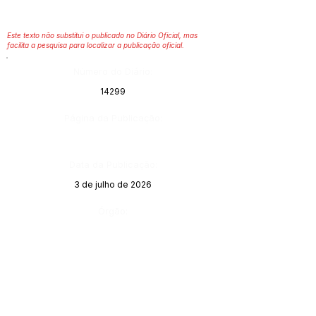
Este texto não substitui o publicado no Diário Oficial, mas
facilita a pesquisa para localizar a publicação oficial.
Número do Diário:
14299
Página da Publicação:
Data da Publicação:
3 de julho de 2026
Órgão: