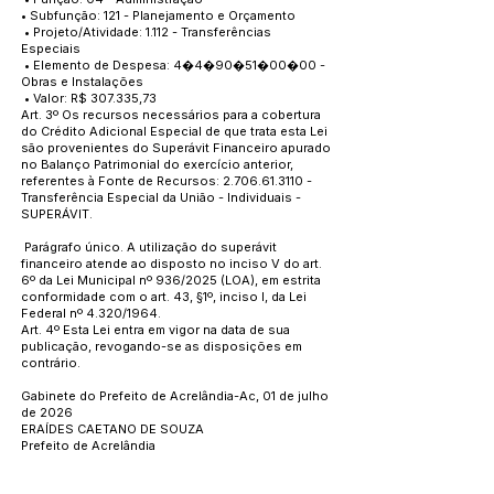
• Subfunção: 121 - Planejamento e Orçamento
• Projeto/Atividade: 1.112 - Transferências
Especiais
• Elemento de Despesa: 4�4�90�51�00�00 -
Obras e Instalações
• Valor: R$ 307.335,73
Art. 3º Os recursos necessários para a cobertura
do Crédito Adicional Especial de que trata esta Lei
são provenientes do Superávit Financeiro apurado
no Balanço Patrimonial do exercício anterior,
referentes à Fonte de Recursos:
2.706.61.3110
-
Transferência Especial da União - Individuais -
SUPERÁVIT.
Parágrafo único. A utilização do superávit
financeiro atende ao disposto no inciso V do art.
6º da Lei Municipal nº 936/2025 (LOA), em estrita
conformidade com o art. 43, §1º, inciso I, da Lei
Federal nº 4.320/1964.
Art. 4º Esta Lei entra em vigor na data de sua
publicação, revogando-se as disposições em
contrário.
Gabinete do Prefeito de Acrelândia-Ac, 01 de julho
de 2026
ERAÍDES CAETANO DE SOUZA
Prefeito de Acrelândia