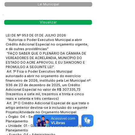
Lei Municipal
Visualizar
LEI DE Nº 953 DE 01 DE JULHO 2026
“Autoriza o Poder Executivo Municipal a abrir
Crédito Adicional Especial no orçamento vigente,
e dá outras providências”
“FAÇO SABER QUE O PLENÁRIO DA CÂMARA DE
VEREADORES DE ACRELÂNDIA, MUNICÍPIO DO
ESTADO DO ACRE APROVOU, E EU SANCIONO E
PROMULGO A SEGUINTE LEI”.
Art. 1º Fica o Poder Executivo Municipal
autorizado a abrir no orçamento do exercício
financeiro de 2026, instituído pela Lei Municipal nº
936 de 23 de dezembro de 2025, um Crédito
Adicional Especial no valor de R$ 307.335,73
(trezentos e sete mil, trezentos e trinta e cinco
reais e setenta e três centavos)
Art. 2º O Crédito Adicional Especial de que trata o
artigo anterior destina-se à inclusão do seguinte
Projeto/Atividade no Orçamento Municipal:
• Órgão: 04 - Secretaria Municipal de
Planejamento
• Unidade: 01 - Gabinete da Secretaria Municipal de
Planejamento
• Função: 04 - Administração