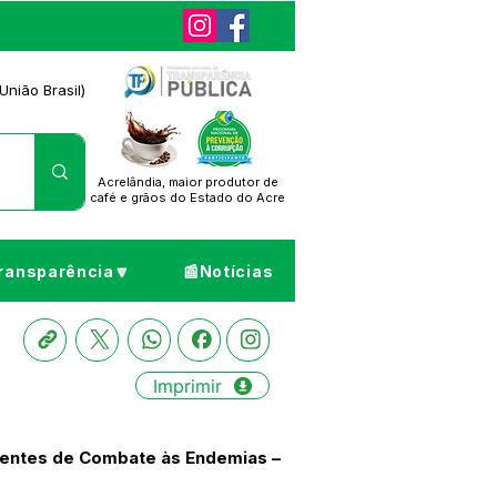
União Brasil)
Acrelândia, maior produtor de
café
e grãos do Estado do Acre
ransparência🔽
📰Notícias
Imprimir
gentes de Combate às Endemias –