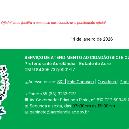
 Oficial, mas facilita a pesquisa para localizar a publicação oficial.
Página da Publicação:
Data da Publicação:
14 de janeiro de 2026
SERVIÇO DE ATENDIMENTO AO CIDADÃO (SIC) E O
Prefeitura de Acrelândia - Estado do Acre
CNPJ 
84.306.737/0001-27
💻Acesso online: 
SIC 
| 
Fale Conosco
 | 
Ouvidoria
| 
Port
📱Fone: +55 
(68) 3232-1173
🏢 
Av. Governador Edmundo Pinto, nº 810 CEP 69945-0
📅 Segunda a sexta, das 
07h30min às 13h30min
📧 
gabinete@acrelandia.ac.gov.br