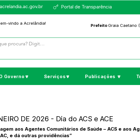
crelandia.ac.gov.br
Portal de Transparência
bem-vindo a Acrelândia!
Prefeito
Graia Caetano (
O Governo🔽
Serviços🔽
Publicações 🔽
T
NEIRO DE 2026 - Dia do ACS e ACE
menagem aos Agentes Comunitários de Saúde – ACS e aos A
/AC, e dá outras providências”