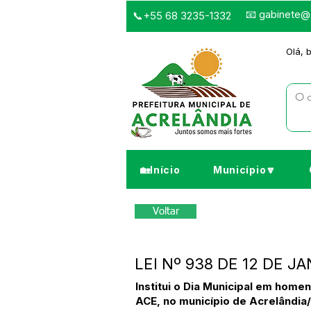
📧
gabinete@a
📞+55 68 3235-1332
Olá, 
🏡Início
Município🔽
Voltar
LEI Nº 938 DE 12 DE JA
Institui o Dia Municipal em ho
ACE, no município de Acrelândia