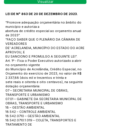
Visualizar
LEI DE Nº 863 DE 20 DE DEZEMBRO DE 2023.
“Promove adequação orçamentária no âmbito do
município e autoriza a
abertura de crédito especial ao orçamento anual
de 2023”.
“FAÇO SABER QUE O PLENÁRIO DA CÂMARA DE
VEREADORES
DE’ ACRELANDIA, MUNICÍPIO DO ESTADO DO ACRE
APROVOU, E
EU SANCIONO E PROMULGO A SEGUINTE LEI”.
Art. 1º - Fica o Poder Executivo autorizado a abrir
no orçamento vigente
do Município de Acrelândia, Crédito Especial, no
Orçamento do exercício de 2023, no valor de R$
2.337,88 (dois mil e trezentos e trinta e
sete reais e oitenta e oito centavos), na seguinte
dotação orçamentária:
07 – SECRETARIA MUNICIPAL DE OBRAS,
TRANSPORTE E URBANISMO
07.01 – GABINETE DA SECRETARIA MUNICIPAL DE
OBRAS, TRANSPORTE E URBANISMO
18 – GESTÃO AMBIENTAL
18.542 – CONTROLE AMBIENTAL
18.542.0710
– GESTÃO AMBIENTAL
18.542.0710.1.019
– COLETA, TRANSPORTES E
TRATAMENTO DE