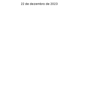
22 de dezembro de 2023
Órgão:
Gabinete do Prefeito
SERVIÇO DE ATENDIMENTO AO CIDADÃO 
(SIC) E OUVIDORIA
Prefeitura de Acrelândia - Estado do Acre