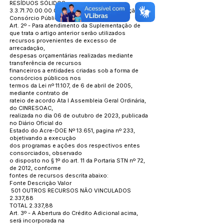
RESÍDUOS SÓLIDOS
3.3.71.70.00.00.0501
– Rateio pela participação em
Consórcio Público 2.337,88
Art. 2º - Para atendimento da Suplementação de
que trata o artigo anterior serão utilizados
recursos provenientes de excesso de
arrecadação,
despesas orçamentárias realizadas mediante
transferência de recursos
financeiros a entidades criadas sob a forma de
consórcios públicos nos
termos da Lei nº 11.107, de 6 de abril de 2005,
mediante contrato de
rateio de acordo Ata I Assembleia Geral Ordinária,
do CINRESOAC,
realizada no dia 06 de outubro de 2023, publicada
no Diário Oficial do
Estado do Acre-DOE Nº 13.651, pagina nº 233,
objetivando a execução
dos programas e ações dos respectivos entes
consorciados, observado
o disposto no § 1º do art. 11 da Portaria STN nº 72,
de 2012, conforme
fontes de recursos descrita abaixo:
Fonte Descrição Valor
501 OUTROS RECURSOS NÃO VINCULADOS
2.337,88
TOTAL 2.337,88
Art. 3º - A Abertura do Crédito Adicional acima,
será incorporada na