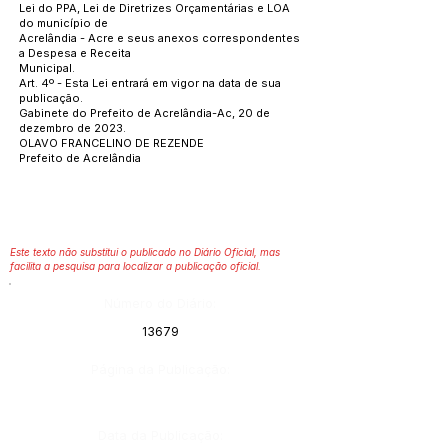
Lei do PPA, Lei de Diretrizes Orçamentárias e LOA
do município de
Acrelândia - Acre e seus anexos correspondentes
a Despesa e Receita
Municipal.
Art. 4º - Esta Lei entrará em vigor na data de sua
publicação.
Gabinete do Prefeito de Acrelândia-Ac, 20 de
dezembro de 2023.
OLAVO FRANCELINO DE REZENDE
Prefeito de Acrelândia
Este texto não substitui o publicado no Diário Oficial, mas
facilita a pesquisa para localizar a publicação oficial.
Número do Diário:
13679
Página da Publicação:
Data da Publicação: