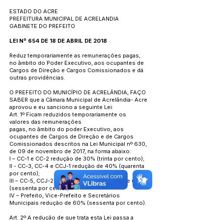
ESTADO DO ACRE
PREFEITURA MUNICIPAL DE ACRELANDIA
GABINETE DO PREFEITO
LEI Nº 654 DE 18 DE ABRIL DE 2018
Reduz temporariamente as remunerações pagas,
no âmbito do Poder Executivo, aos ocupantes de
Cargos de Direção e Cargos Comissionados e dá
outras providências.
O PREFEITO DO MUNICÍPIO DE ACRELÂNDIA, FAÇO
SABER que a Câmara Municipal de Acrelândia- Acre
aprovou e eu sanciono a seguinte Lei:
Art. 1º Ficam reduzidos temporariamente os
valores das remunerações
pagas, no âmbito do poder Executivo, aos
ocupantes de Cargos de Direção e de Cargos
Comissionados descritos na Lei Municipal nº 630,
de 09 de novembro de 2017, na forma abaixo:
I – CC-1 e CC-2 redução de 30% (trinta por cento);
II - CC-3, CC-4 e CCJ-1 redução de 40% (quarenta
por cento);
III – CC-5, CCJ-2, CCJ-3 e CCJ-4 redução de 60%
(sessenta por cento);
IV – Prefeito, Vice-Prefeito e Secretários
Municipais redução de 60% (sessenta por cento).
Art. 2º A redução de que trata esta Lei passa a