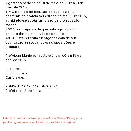
vigorar no período de 01 de maio de 2018 a 31 de
maio de 2018.
§ 1º O período de redução de que trata o Caput
deste Artigo poderá ser estendido até
31.08.2018
,
admitindo-se adotar um prazo de prorrogação
menor.
§ 2º A prorrogação de que trata o parágrafo
anterior dar-se-á através de decreto.
Art. 3º Esta Lei entra em vigor na data de sua
publicação e revogando-se disposições em
contrário.
Prefeitura Municipal de Acrelândia-AC em 18 de
abril de 2018.
Registre-se,
Publique-se e
Cumpra-se.
EDERALDO CAETANO DE SOUSA
Prefeito de Acrelândia
Este texto não substitui o publicado no Diário Oficial, mas
facilita a pesquisa para localizar a publicação oficial.