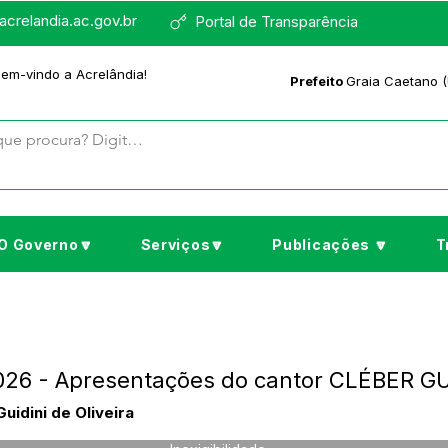
crelandia.ac.gov.br
Portal de Transparência
bem-vindo a Acrelândia!
Prefeito
Graia Caetano (
O Governo🔽
Serviços🔽
Publicações 🔽
T
2026 - Apresentações do cantor CLÉBER G
idini de Oliveira