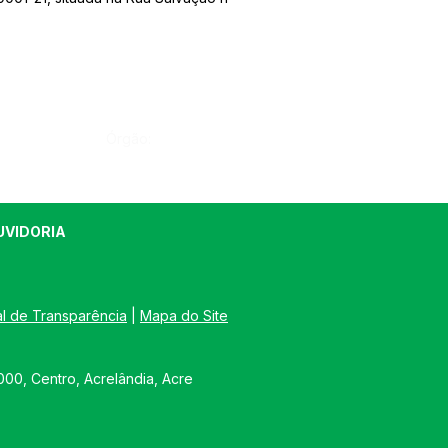
Órgão:
UVIDORIA
al de Transparência
 | 
Mapa do Site
00, Centro, Acrelândia, Acre