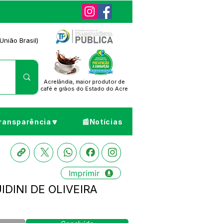
União Brasil)
Acrelândia, maior produtor de
café
e grãos do Estado do Acre
ransparência🔽
📰Notícias
Imprimir
UIDINI DE OLIVEIRA