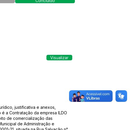
Concluído
Visualizar
ídico, justificativa e anexos,
to é a Contratação da empresa ILDO
eito de comercialização das
unicipal de Administração e
001-21, situada na Rua Salvação n°