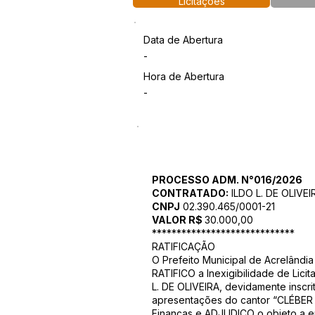
Licitações
Data de Abertura
-
Hora de Abertura
-
PROCESSO ADM. N°016/2026
CONTRATADO:
ILDO L. DE OLIVEI
CNPJ
02.390.465/0001-21
VALOR R$
30.000,00
*****************************
RATIFICAÇÃO
O Prefeito Municipal de Acrelândia 
RATIFICO a Inexigibilidade de Lic
L. DE OLIVEIRA, devidamente inscr
apresentações do cantor “CLÉBER G
Finanças e ADJUDICO o objeto a em