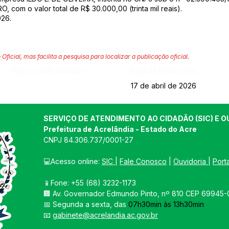
O, com o valor total de R$ 30.000,00 (trinta mil reais).
026.
 Oficial, mas facilita a pesquisa para localizar a publicação oficial.
Página da Publicação:
Data da Publicação:
17 de abril de 2026
SERVIÇO DE ATENDIMENTO AO CIDADÃO (SIC) E O
Prefeitura de Acrelândia - Estado do Acre
CNPJ 
84.306.737/0001-27
💻Acesso online: 
SIC 
| 
Fale Conosco
 | 
Ouvidoria
| 
Port
📱Fone: +55 
(68) 3232-1173
🏢 
Av. Governador Edmundo Pinto, nº 810 CEP 69945-0
📅 Segunda a sexta, das 
07h30min às 13h30min
📧 
gabinete@acrelandia.ac.gov.br