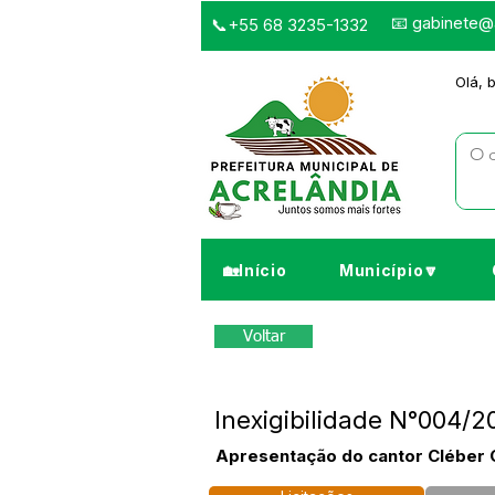
📧
gabinete@a
📞+55 68 3235-1332
Olá, 
🏡Início
Município🔽
Voltar
Inexigibilidade N°004/
Apresentação do cantor Cléber Gu