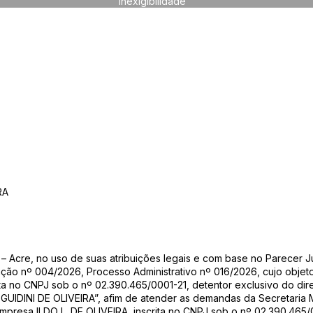
Inexigibilidade
RA
– Acre, no uso de suas atribuições legais e com base no Parecer Jur
itação nº 004/2026, Processo Administrativo nº 016/2026, cujo obje
ita no CNPJ sob o nº 02.390.465/0001-21, detentor exclusivo do dir
UIDINI DE OLIVEIRA”, afim de atender as demandas da Secretaria M
presa ILDO L. DE OLIVEIRA, inscrita no CNPJ sob o nº 02.390.465/0