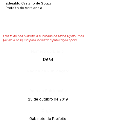
Ederaldo Caetano de Souza
Prefeito de Acrelandia
Este texto não substitui o publicado no Diário Oficial, mas
facilita a pesquisa para localizar a publicação oficial.
Número do Diário:
12664
Página da Publicação:
Data da Publicação:
23 de outubro de 2019
Órgão:
Gabinete do Prefeito