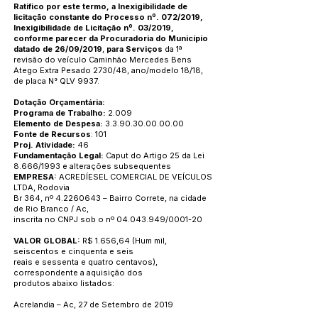
Ratifico por este termo, a Inexigibilidade de
licitação constante do Processo nº. 072/2019,
Inexigibilidade de Licitação nº. 03/2019,
conforme parecer da Procuradoria do Município
datado de 26/09/2019
,
para Serviços
da 1ª
revisão do veículo Caminhão Mercedes Bens
Atego Extra Pesado 2730/48, ano/modelo 18/18,
de placa N° QLV 9937.
Dotação Orçamentária:
Programa de Trabalho:
2.009
Elemento de Despesa:
3.3.90.30.00.00.00
Fonte de Recursos
: 101
Proj. Atividade:
46
Fundamentação Legal:
Caput do Artigo 25 da Lei
8.666/1993 e alterações subsequentes
EMPRESA:
ACREDÍESEL COMERCIAL DE VEÍCULOS
LTDA, Rodovia
Br 364, nº
4.2260643
– Bairro Correte, na cidade
de Rio Branco / Ac,
inscrita no CNPJ sob o nº
04.043.949
/0001-20
VALOR GLOBAL:
R$ 1.656,64 (Hum mil,
seiscentos e cinquenta e seis
reais e sessenta e quatro centavos),
correspondente a aquisição dos
produtos abaixo listados:
Acrelandia – Ac, 27 de Setembro de 2019