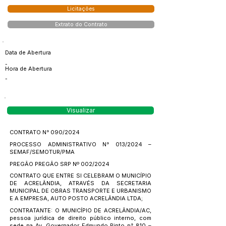
Licitações
Extrato do Contrato
Data de Abertura
-
Hora de Abertura
-
Visualizar
CONTRATO N° 090/2024
PROCESSO ADMINISTRATIVO N° 013/2024 –
SEMAF/SEMOTUR/PMA
PREGÃO PREGÃO SRP Nº 002/2024
CONTRATO QUE ENTRE SI CELEBRAM O MUNICÍPIO
DE ACRELÂNDIA, ATRAVÉS DA SECRETARIA
MUNICIPAL DE OBRAS TRANSPORTE E URBANISMO
E A EMPRESA, AUTO POSTO ACRELÂNDIA LTDA;
CONTRATANTE: O MUNICÍPIO DE ACRELÂNDIA/AC,
pessoa jurídica de direito público interno, com
sede na Av. Governador Edmundo Pinto n° 810 –