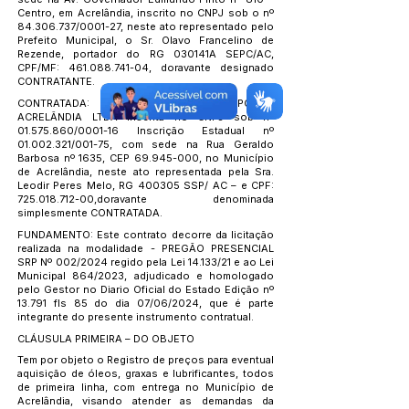
Centro, em Acrelândia, inscrito no CNPJ sob o nº
84.306.737
/0001-27, neste ato representado pelo
Prefeito Municipal, o Sr. Olavo Francelino de
Rezende, portador do RG 030141A SEPC/AC,
CPF/MF:
461.088.741-04
, doravante designado
CONTRATANTE.
CONTRATADA: A empresa AUTO POSTO
ACRELÂNDIA LTDA inscrita no CNPJ sob nº
01.575.860
/0001-16 Inscrição Estadual nº
01.002.321
/001-75, com sede na Rua Geraldo
Barbosa nº 1635, CEP
69.945-000
, no Município
de Acrelândia, neste ato representada pela Sra.
Leodir Peres Melo, RG 400305 SSP/ AC – e CPF:
725.018.712-00
,doravante denominada
simplesmente CONTRATADA.
FUNDAMENTO: Este contrato decorre da licitação
realizada na modalidade - PREGÃO PRESENCIAL
SRP Nº 002/2024 regido pela Lei 14.133/21 e ao Lei
Municipal 864/2023, adjudicado e homologado
pelo Gestor no Diario Oficial do Estado Edição nº
13.791 fls 85 do dia 07/06/2024, que é parte
integrante do presente instrumento contratual.
CLÁUSULA PRIMEIRA – DO OBJETO
Tem por objeto o Registro de preços para eventual
aquisição de óleos, graxas e lubrificantes, todos
de primeira linha, com entrega no Município de
Acrelândia, visando atender as demandas da