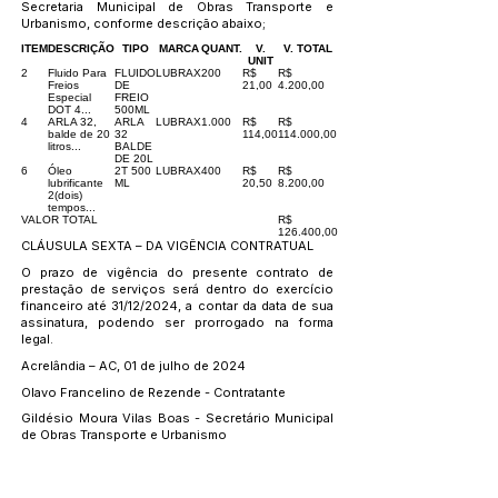
Secretaria Municipal de Obras Transporte e
Urbanismo, conforme descrição abaixo;
ITEM
DESCRIÇÃO
TIPO
MARCA
QUANT.
V.
V. TOTAL
UNIT
2
Fluido Para
FLUIDO
LUBRAX
200
R$
R$
Freios
DE
21,00
4.200,00
Especial
FREIO
DOT 4...
500ML
4
ARLA 32,
ARLA
LUBRAX
1.000
R$
R$
balde de 20
32
114,00
114.000,00
litros...
BALDE
DE 20L
6
Óleo
2T 500
LUBRAX
400
R$
R$
lubrificante
ML
20,50
8.200,00
2(dois)
tempos...
VALOR TOTAL
R$
126.400,00
CLÁUSULA SEXTA – DA VIGÊNCIA CONTRATUAL
O prazo de vigência do presente contrato de
prestação de serviços será dentro do exercício
financeiro até 31/12/2024, a contar da data de sua
assinatura, podendo ser prorrogado na forma
legal.
Acrelândia – AC, 01 de julho de 2024
Olavo Francelino de Rezende - Contratante
Gildésio Moura Vilas Boas - Secretário Municipal
de Obras Transporte e Urbanismo