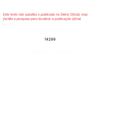
Este texto não substitui o publicado no Diário Oficial, mas
facilita a pesquisa para localizar a publicação oficial.
Número do Diário:
14299
Página da Publicação:
Data da Publicação:
3 de julho de 2026
Órgão: