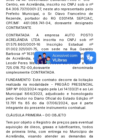
Centro, em Acrelândia, inscrito no CNPJ sob o nº
84.306.737
/0001-27, neste ato representado pelo
Prefeito Municipal, o Sr. Olavo Francelino de
Rezende, portador do RG 030141A SEPC/AC,
CPF/MF:
461.088.741-04
, doravante designado
CONTRATANTE.
CONTRATADA: A empresa AUTO POSTO
ACRELÂNDIA LTDA inscrita no CNPJ sob nº
01.575.860
/0001-16 Inscrição Estadual nº
01.002.321
/001-75, com sede na Rua Geraldo
Barbosa nº 1635, CEP
69.945-000
, no Município
de Acrelândia, neste ato representada pela Sra.
Leodir Peres Melo, RG 400305 SSP/ AC – e CPF:
725.018.712-00
,doravante denominada
simplesmente CONTRATADA.
FUNDAMENTO: Este contrato decorre da licitação
realizada na modalidade - PREGÃO PRESENCIAL
SRP Nº 002/2024 regido pela Lei 14.133/21 e ao Lei
Municipal 864/2023, adjudicado e homologado
pelo Gestor no Diario Oficial do Estado Edição nº
13.791 fls 85 do dia 07/06/2024, que é parte
integrante do presente instrumento contratual.
CLÁUSULA PRIMEIRA – DO OBJETO
Tem por objeto o Registro de preços para eventual
aquisição de óleos, graxas e lubrificantes, todos
de primeira linha, com entrega no Município de
Acrelândia, visando atender as demandas da