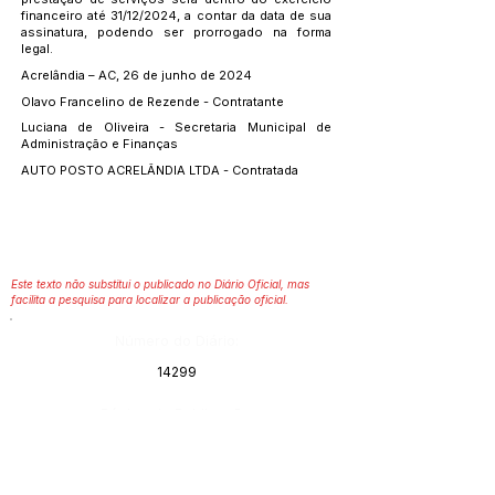
financeiro até 31/12/2024, a contar da data de sua
assinatura, podendo ser prorrogado na forma
legal.
Acrelândia – AC, 26 de junho de 2024
Olavo Francelino de Rezende - Contratante
Luciana de Oliveira - Secretaria Municipal de
Administração e Finanças
AUTO POSTO ACRELÂNDIA LTDA - Contratada
Este texto não substitui o publicado no Diário Oficial, mas
facilita a pesquisa para localizar a publicação oficial.
Número do Diário:
14299
Página da Publicação:
Data da Publicação: