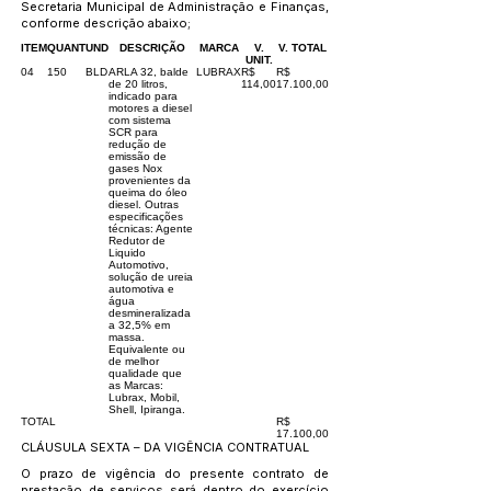
Secretaria Municipal de Administração e Finanças,
conforme descrição abaixo;
ITEM
QUANT
UND
DESCRIÇÃO
MARCA
V.
V. TOTAL
UNIT.
04
150
BLD
ARLA 32, balde
LUBRAX
R$
R$
de 20 litros,
114,00
17.100,00
indicado para
motores a diesel
com sistema
SCR para
redução de
emissão de
gases Nox
provenientes da
queima do óleo
diesel. Outras
especificações
técnicas: Agente
Redutor de
Liquido
Automotivo,
solução de ureia
automotiva e
água
desmineralizada
a 32,5% em
massa.
Equivalente ou
de melhor
qualidade que
as Marcas:
Lubrax, Mobil,
Shell, Ipiranga.
TOTAL
R$
17.100,00
CLÁUSULA SEXTA – DA VIGÊNCIA CONTRATUAL
O prazo de vigência do presente contrato de
prestação de serviços será dentro do exercício