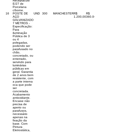
Receptáculo
E/27 de
Porcelana
c/borne.
16
POSTE DE
UND
300
MANCHESTER
R$
R$
AÇO
1.200,00
360.000,00
GALVANIZADO
7 METROS -
Especificação:
Para
iluminação
Pública de 3
ou 4
polegadas,
podendo ser
parafusado no
chão,
concretado, ou
enterrado,
servindo para
luminárias
públicas em
geral. Garantia
de 2 anos bem
resistente, com
a parte interna
oca que pode
ser
concretada.
Acabamento
antioxidante.
Encaixe não
precisa de
aperto ou
parafusos,
necessário
apenas na
fixação da
base. Com
Pintura
Eletrostática,