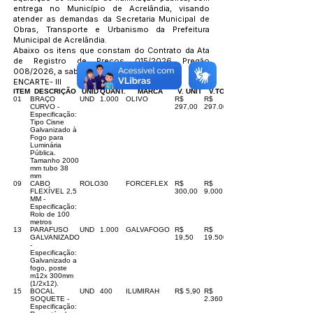
entrega no Município de Acrelândia, visando
atender as demandas da Secretaria Municipal de
Obras, Transporte e Urbanismo da Prefeitura
Municipal de Acrelândia.
Abaixo os itens que constam do Contrato da Ata
de Registro de Preços 015/2026 Pregão
008/2026, a saber:
ENCARTE- III
ITEM
DESCRIÇÃO
UNID
QUANT.
MARCA
V. UNIT
V.TOTAL
01
BRAÇO
UND
1.000
OLIVO
R$
R$
CURVO -
297,00
297.000,00
Especificação:
Tipo Cisne
Galvanizado à
Fogo para
Luminária
Pública.
Tamanho 2000
mm tubo 38
mm
09
CABO
ROLO
30
FORCEFLEX
R$
R$
FLEXÍVEL 2,5
300,00
9.000,00
MM -
Especificação:
Rolo de 100
metros
13
PARAFUSO
UND
1.000
GALVAFOGO
R$
R$
GALVANIZADO
19,50
19.500,00
-
Especificação:
Galvanizado a
fogo, poste
m12x 300mm
(1/2x12).
15
BOCAL
UND
400
ILUMIRAH
R$ 5,90
R$
SOQUETE -
2.360,00
Especificação: