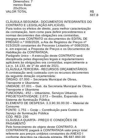
Dimensões: 7
metros Base
20x20cm.
VALOR TOTAL
R$
687.860,00
CLÁUSULA SEGUNDA - DOCUMENTOS INTEGRANTES DO
CONTRATO E LEGISLAÇÃO APLICÁVEL
Para todos os efeitos de direito, para melhor caracterização
da contratação, bem como para definir procedimentos e
normas decorrentes das obrigações ora contraídas,
integram este CONTRATO os documentos do EDITAL DE
PREGÃO n.º 008/2026, a Ata de Registros de Preços nº
015/2026 constantes do Processo Licitatório nº 008/2026,
e, em especial, a Proposta de Preços e os Documentos de
Habilitação da CONTRATADA.
Parágrafo único – A execução deste CONTRATO será
disciplinada pelas disposições legais e regulamentares
aplicáveis às obrigações ora contraídas, especialmente a
Lei n. 14.133, de 1º de abril de 2021.
CLÁUSULA TERCEIRA - RECURSOS ORÇAMENTÁRIOS
A contratação será custeada com os recursos decorrentes
da seguinte dotação orçamentária:
ÓRGÃO: 07.000 – Secretaria Municipal de Obras,
Transporte e Ubanismo
UNIDADE: 07.001 – Gab. da Secretaria Municipal de Obras,
Transporte e Ubanismo
FUNCIONAL: 452 – Urbanismo, Serviços Urbanos
PROJETO/ATIVIDADE: 2.073 – Gestão, Expansão do
Sistema de Iluminação Pública
ELEMENTO DE DESPESA:
3.3.90.30.00.00
– Material de
Consumo
FONTE: 1.751 – Cosip – Contribuição para Custeio do
Serviço de Iluminação Pública
CÓD. RED: 230
CLÁUSULA QUARTA - PREÇO E CONDIÇÕES DE
PAGAMENTO
Pelo fornecimento do objeto deste CONTRATO, A
CONTRATANTE pagará à CONTRATADA valor preço total
referente aos preços unitários constantes do ANEXO I
conforme descritos na cláusula primeira, R$ 687.860,00