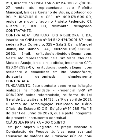
810, inscrito no CNPJ sob o nº
84.306.737
/0001-
27, neste ato representado pelo Prefeito
Municipal, Eraídes Caetano de Souza, portador do
RG º
1067492-6
e CPF nº
409.178.609-00
,
residente e domiciliado no Projeto Redenção 01,
Quadra 11, Km 03, doravante designado
CONTRATANTE.
CONTRATADA: UNITUDO DISTRIBUIDORA LTDA,
inscrita no CNPJ sob nº
34.542.474
/0001-87, com
sede na Rua Comércio, 325 – Sala 2, Bairro Manoel
Julião, Rio Branco – AC, Telefone
(68) 99260-
2662
, Email:
unitudodistribuidora@gmail.com
.
Neste ato representado pela Srª Maria Cleudes
Mota de Araujo, brasileira, solteira, inscrita no CPF:
620.047.352-87
,
unitudodistribuidora@gmail.com
residente e domiciliada em Rio Branco/Acre,
doravante denominada simplesmente
CONTRATADA.
FUNDAMENTO: Este contrato decorre da licitação
realizada na modalidade - Presencial SRP nº
008/2026 acima referenciado, na forma da Lei
Geral de Licitações n. 14.133, de 1º de abril de 2021,
e Termo de Homologação Publicado no Diário
Oficial do Estado (D.O.E) Edição nº 14.285 Fls 115
do dia 11 de junho de 2026, que é parte integrante
do presente instrumento contratual.
CLÁUSULA PRIMEIRA – DO OBJETO
Tem por objeto Registro de preço visando a
Contratação de Pessoa Jurídica, para eventual
aquisição de matérias de iluminação pública, com