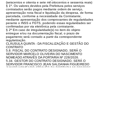
(seiscentos e oitenta e sete mil oitocentos e sessenta reais)
§ 1º. Os valores devidos pela Prefeitura pelos serviços
contratados serão pagos mediante ordem de serviço,
apresentação nota fiscal e liquidação da despesa, de forma
parcelada, conforme a necessidade da Contratante,
mediante apresentação dos comprovantes de regularidades
perante o INSS e FGTS, podendo essas regularidades ser
confirmadas por via eletrônica pela contratante.
§ 2º Em caso de irregularidade(s) no item do objeto
entregue e/ou na documentação fiscal, o prazo de
pagamento será contado a partir da correspondente
regularização.
CLÁUSULA QUINTA - DA FISCALIZAÇÃO E GESTÃO DO
CONTRATO
5.8. FISCAL DO CONTRATO DESIGNADO, SERÁ O
SERVIDOR MARCELO OLIVEIRA DO NASCIMENTO
NOMEADO ATRAVÉS DA PORTARIA Nº 228/2026.
5.34. GESTOR DO CONTRATO DESIGNADO, SERÁ O
SERVIDOR FRANCISCO JEAN SALDANHA FIGUEIREDO
JUNIOR NOMEADO ATRAVÉS DA PORTARIA Nº 228/2026.
... (Cláusulas omitidas por extensão) ...
Acrelândia - AC, 22 de junho de 2026.
PREFEITURA MUNICIPAL DE ACRELÂNDIA
Eraídes Caetano de Souza - Prefeito - Contratante
GILDÉSIO MOURA VILAS BOAS - SECRETÁRIO
MUNICIPAL DE OBRAS, TRANSPORTE E URBANISMO
UNITUDO DISTRIBUIDORA LTDA - Maria Cleudes Mota de
Araujo - Contratada
Este texto não substitui o publicado no Diário Oficial, mas
facilita a pesquisa para localizar a publicação oficial.
Número do Diário: