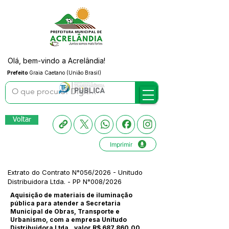
Olá, bem-vindo a Acrelândia!
Prefeito
Graia Caetano (União Brasil)
Voltar
Imprimir
Extrato do Contrato N°056/2026 - Unitudo
Distribuidora Ltda. - PP N°008/2026
Aquisição de materiais de iluminação
pública para atender a Secretaria
Municipal de Obras, Transporte e
Urbanismo, com a empresa Unitudo
Distribuidora Ltda., valor R$ 687.860,00.