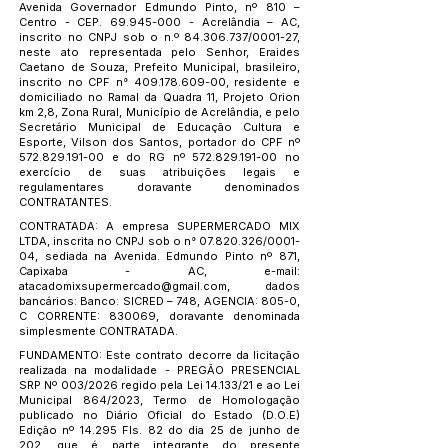
Avenida Governador Edmundo Pinto, nº 810 –
Centro - CEP.
69.945-000
- Acrelândia – AC,
inscrito no CNPJ sob o n.º
84.306.737
/0001-27,
neste ato representada pelo Senhor, Eraides
Caetano de Souza, Prefeito Municipal, brasileiro,
inscrito no CPF n°
409.178.609-00
, residente e
domiciliado no Ramal da Quadra 11, Projeto Orion
km 2,8, Zona Rural, Município de Acrelândia, e pelo
Secretário Municipal de Educação Cultura e
Esporte, Vilson dos Santos, portador do CPF nº
572.829.191-00
e do RG nº
572.829.191-00
no
exercício de suas atribuições legais e
regulamentares doravante denominados
CONTRATANTES.
CONTRATADA: A empresa SUPERMERCADO MIX
LTDA, inscrita no CNPJ sob o n°
07.820.326
/0001-
04, sediada na Avenida. Edmundo Pinto nº 871,
Capixaba - AC, e-mail:
atacadomixsupermercado@gmail.com
, dados
bancários: Banco: SICRED – 748, AGENCIA: 805-0,
C CORRENTE: 830069, doravante denominada
simplesmente CONTRATADA.
FUNDAMENTO: Este contrato decorre da licitação
realizada na modalidade - PREGÃO PRESENCIAL
SRP Nº 003/2026 regido pela Lei 14.133/21 e ao Lei
Municipal 864/2023, Termo de Homologação
publicado no Diário Oficial do Estado (D.O.E)
Edição nº 14.295 Fls. 82 do dia 25 de junho de
202, que é parte integrante do presente