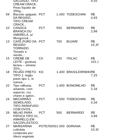
SALGADO, TIPO
4,55
CREAM CRACK,
Peso líquido de
350g...
09
Biscoito salgado
PCT
1.400
TODESCHINI
R$
DA REGIÃO,
4,93
TIPO CREAM
CRACK...
10
CANJICA
PCT
500
BERNARDO
R$
BRANCA OU
2,98
AMARELA, p/
Mungunzá...
13
CAFÉ PURO DA
PCT
700
BUJARI
R$
REGIÃO
15,35
TORRADO.
Torrado e
moído...
15
CREME DE
CX
250
ITALAC
R$
LEITE - gordura
101,30
láctea – mínimo
35%...
18
FEIJÃO PRETO
KG
1.400
BRASILEIRINHO
R$
TIPO 1: feijão
7,25
preto tipo 1, in
natura...
22
Tipo milharia,
PCT
1.400
BONOMILHO
R$
amarelo, com
2,34
aspecto, cor,
cheiro e sabor...
24
MACARRÃO
PCT
2.500
TODESCHINI
R$
SEMOLADO,
4,34
TIPO PARAFUSO
COM OVOS...
26
MILHO PARA
PCT
500
BERNARDO
R$
PIPOCA TIPO 01,
3,99
AMARELO,EM
SACOPLÁSTICO.
27
MARGARINA
POTE/500G
1.000
DORIANA
R$
culinária
10,39
composta por
óleos vegetais