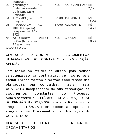
líquidos...
29
granulação
KG
600
SAL CAMPEAO
R$
uniforme e isento
2,19
de impurezas e
umidade.
34
18° a -8°C), s/
KG
8.500
AVENORTE
R$
tempero...
11,00
35
FRANGO EM
KG
5.000
AVENORTE
R$
CORTES (peito)
14,70
congelado (-18º a
8ºC)...
58
Agua mineral
FARDO
600
CRISTAL
R$
500ml (fardo com
10,99
12 garrafas)...
VALOR TOTAL
CLÁUSULA SEGUNDA - DOCUMENTOS
INTEGRANTES DO CONTRATO E LEGISLAÇÃO
APLICÁVEL
Para todos os efeitos de direito, para melhor
caracterização da contratação, bem como para
definir procedimentos e normas decorrentes das
obrigações ora contraídas, integram este
CONTRATO independente de sua transcrição os
documentos constantes do Processo
Adminisatrativo nº 014/2026 - SEME/PMA, EDITAL
DO PREGÃO N.º 003/2026, a Ata de Registros de
Preços nº 017/2026, e, em especial, a Proposta de
Preços e os Documentos de Habilitação da
CONTRATADA.
CLÁUSULA TERCEIRA - RECURSOS
ORÇAMENTÁRIOS