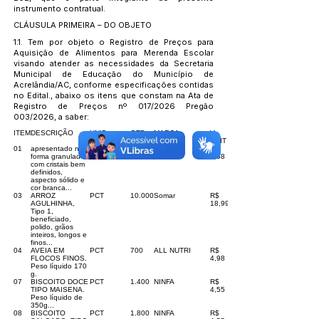
instrumento contratual.
CLÁUSULA PRIMEIRA – DO OBJETO
1.1. Tem por objeto o Registro de Preços para
Aquisição de Alimentos para Merenda Escolar
visando atender as necessidades da Secretaria
Municipal de Educação do Município de
Acrelândia/AC, conforme especificações contidas
no Edital., abaixo os itens que constam na Ata de
Registro de Preços nº 017/2026 Pregão
003/2026, a saber:
ITEM
DESCRIÇÃO
UNID
QTD
MARCA
V.
UNIT
01
apresentado na
KG
6.400
Itamarati
R$
forma granulada,
3,68
com cristais bem
definidos,
aspecto sólido e
cor branca...
03
ARROZ
PCT
10.000
Somar
R$
AGULHINHA,
18,99
Tipo 1,
beneficiado,
polido, grãos
inteiros, longos e
finos...
04
AVEIA EM
PCT
700
ALL NUTRI
R$
FLOCOS FINOS.
4,98
Peso líquido 170
g.
07
BISCOITO DOCE
PCT
1.400
NINFA
R$
TIPO MAISENA.
4,55
Peso líquido de
350g...
08
BISCOITO
PCT
1.800
NINFA
R$