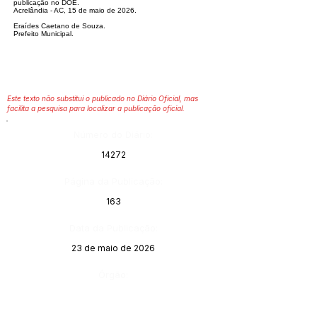
publicação no DOE.
Acrelândia - AC, 15 de maio de 2026.
Eraídes Caetano de Souza.
Prefeito Municipal.
Este texto não substitui o publicado no Diário Oficial, mas
facilita a pesquisa para localizar a publicação oficial.
Número do Diário:
14272
Página da Publicação:
163
Data da Publicação:
23 de maio de 2026
Órgão: