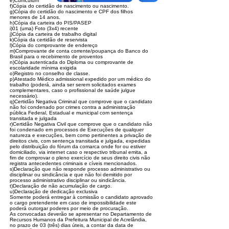
e)Curriculum
f)Cópia do certidão de nascimento ou nascimento.
g)Cópia do certidão do nascimento e CPF dos filhos
menores de 14 anos.
h)Cópia da carteira do PIS/PASEP
i)01 (uma) Foto (3x4) recente
j)Cópia da carteira de trabalho digital
k)Cópia da certidão de reservista
l)Cópia do comprovante de endereço
m)Comprovante de conta corrente/poupança do Banco do
Brasil para o recebimento de proventos
n)Cópia autenticada do Diploma ou comprovante de
escolaridade mínima exigida
o)Registro no conselho de classe.
p)Atestado Médico admissional expedido por um médico do
trabalho (poderá, ainda ser serem solicitados exames
complementares, caso o profissional de saúde julgue
necessário).
q)Certidão Negativa Criminal que comprove que o candidato
não foi condenado por crimes contra a administração
pública Federal, Estadual e municipal com sentença
transitada e julgada
r)Certidão Negativa Civil que comprove que o candidato não
foi condenado em processos de Execuções de qualquer
natureza e execuções, bem como pertinentes a privação de
direitos civis, com sentença transitada e julgada, expedidas
pelo distribuição do fórum da comarca onde for ou estiver
domiciliado, via internet caso o respectivo tribunal emita, a
fim de comprovar o pleno exercício de seus direito civis não
registra antecedentes criminais e cíveis mencionados.
s)Declaração que não responde processo administrativo ou
disciplinar ou sindicância e que não foi demitido por
processo administrativo disciplinar ou sindicância.
t)Declaração de não acumulação de cargo.
u)Declaração de dedicação exclusiva
Somente poderá entregar à comissão o candidato aprovado
o cargo pretendente em caso de impossibilidade este
poderá outorgar poderes por meio de procuração.
As convocadas deverão se apresentar no Departamento de
Recursos Humanos da Prefeitura Municipal de Acrelândia,
no prazo de 03 (três) dias úteis, a contar da data de