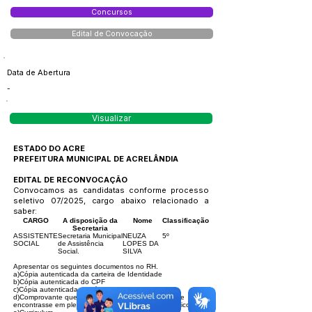
Concursos
Edital de Convocação
Data de Abertura
-
Visualizar
ESTADO DO ACRE
PREFEITURA MUNICIPAL DE ACRELÂNDIA
EDITAL DE RECONVOCAÇÃO
Convocamos as candidatas conforme processo
seletivo 07/2025, cargo abaixo relacionado a
saber:
CARGO
A disposição da
Nome
Classificação
Secretaria
ASSISTENTE
Secretaria Municipal
NEUZA
5º
SOCIAL
de Assistência
LOPES DA
Social.
SILVA
Apresentar os seguintes documentos no RH.
a)Cópia autenticada da carteira de Identidade
b)Cópia autenticada do CPF
c)Cópia autenticada do Título de eleitor
d)Comprovante que votou na última eleição e que se
encontrasse em pleno exercício de seus direito políticos.