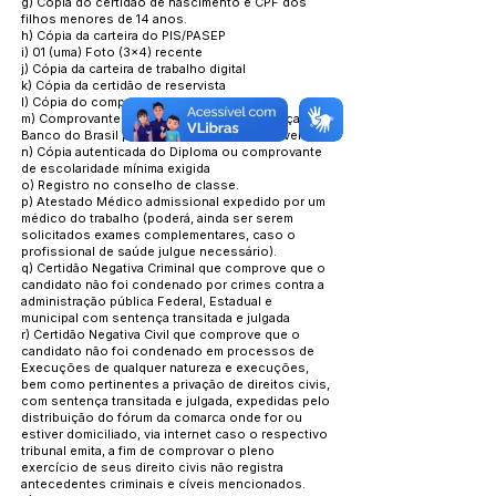
g) Cópia do certidão de nascimento e CPF dos
filhos menores de 14 anos.
h) Cópia da carteira do PIS/PASEP
i) 01 (uma) Foto (3x4) recente
j) Cópia da carteira de trabalho digital
k) Cópia da certidão de reservista
l) Cópia do comprovante de endereço
m) Comprovante de conta corrente/poupança do
Banco do Brasil para o recebimento de proventos
n) Cópia autenticada do Diploma ou comprovante
de escolaridade mínima exigida
o) Registro no conselho de classe.
p) Atestado Médico admissional expedido por um
médico do trabalho (poderá, ainda ser serem
solicitados exames complementares, caso o
profissional de saúde julgue necessário).
q) Certidão Negativa Criminal que comprove que o
candidato não foi condenado por crimes contra a
administração pública Federal, Estadual e
municipal com sentença transitada e julgada
r) Certidão Negativa Civil que comprove que o
candidato não foi condenado em processos de
Execuções de qualquer natureza e execuções,
bem como pertinentes a privação de direitos civis,
com sentença transitada e julgada, expedidas pelo
distribuição do fórum da comarca onde for ou
estiver domiciliado, via internet caso o respectivo
tribunal emita, a fim de comprovar o pleno
exercício de seus direito civis não registra
antecedentes criminais e cíveis mencionados.