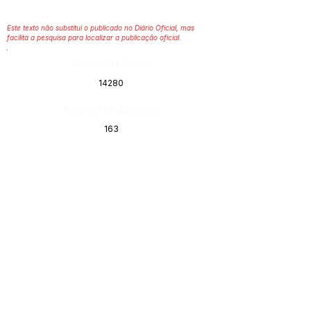
Este texto não substitui o publicado no Diário Oficial, mas
facilita a pesquisa para localizar a publicação oficial.
Número do Diário:
14280
Página da Publicação:
163
Data da Publicação:
4 de junho de 2026
Órgão: