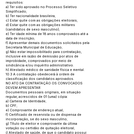
requisitos:
a) Ter sido aprovado no Processo Seletivo
Simplificado;
b) Ter nacionalidade brasileira;
c) Estar quite com as obrigações eleitorais;
d) Estar quite com as obrigações militares
(candidatos de sexo masculino);
e) Ter idade mínima de 18 anos comprovados até a
data de inscrição;
f) Apresentar demais documentos solicitados pela
Secretaria Municipal de Educação;
g) Não estar impossibilitado para contratação,
inclusive em razão de demissão por atos de
improbidade, comprovados por meio de
sindicância e/ou inquérito administrativo.
h) Atestado médico de sanidade física e mental.
10.3 A contratação obedecerá à ordem de
classificação dos candidatos aprovados.
NO ATO DA CONTRATAÇÃO OS CONVOCADOS
DEVEM APRESENTAR:
Documentos pessoais originais, em situação
regular, acrescidos de 01 (uma) cópia:
a) Carteira de Identidade;
b) CPF;
e) Comprovante de endereço atual;
f) Certificado de reservista ou de dispensa de
incorporação, se do sexo masculino;
g) Título de eleitor e comprovante da última
votação ou certidão de quitação eleitoral;
i) Atestado de saúde, de que o candidato possui