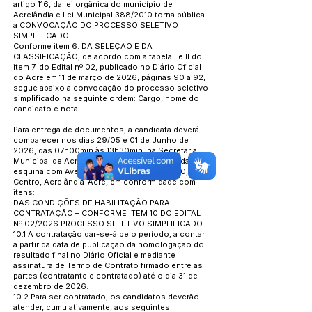
artigo 116, da lei orgânica do município de
Acrelândia e Lei Municipal 388/2010 torna pública
a CONVOCAÇÃO DO PROCESSO SELETIVO
SIMPLIFICADO.
Conforme item 6. DA SELEÇÃO E DA
CLASSIFICAÇÃO, de acordo com a tabela I e II do
item 7. do Edital nº 02, publicado no Diário Oficial
do Acre em 11 de março de 2026, páginas 90 a 92,
segue abaixo a convocação do processo seletivo
simplificado na seguinte ordem: Cargo, nome do
candidato e nota.
Para entrega de documentos, a candidata deverá
comparecer nos dias 29/05 e 01 de Junho de
2026, das 07h00min às 13h30min, na Secretaria
Municipal de Acrelândia, sito, Rua Sete Quedas,
esquina com Avenida Edmundo Pinto nº 1520,
Centro, Acrelândia-Acre, em conformidade com
itens:
DAS CONDIÇÕES DE HABILITAÇÃO PARA
CONTRATAÇÃO – CONFORME ITEM 10 DO EDITAL
Nº 02/2026 PROCESSO SELETIVO SIMPLIFICADO.
10.1 A contratação dar-se-á pelo período, a contar
a partir da data de publicação da homologação do
resultado final no Diário Oficial e mediante
assinatura de Termo de Contrato firmado entre as
partes (contratante e contratado) até o dia 31 de
dezembro de 2026.
10.2 Para ser contratado, os candidatos deverão
atender, cumulativamente, aos seguintes