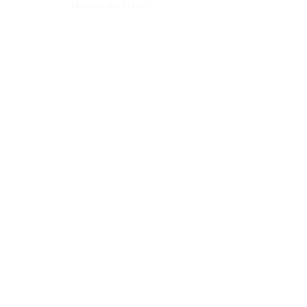
Número do Diário:
14277
Página da Publicação:
90
Data da Publicação:
30 de maio de 2026
Órgão: