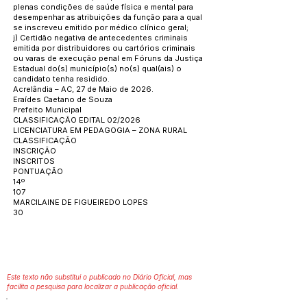
plenas condições de saúde física e mental para
desempenhar as atribuições da função para a qual
se inscreveu emitido por médico clínico geral;
j) Certidão negativa de antecedentes criminais
emitida por distribuidores ou cartórios criminais
ou varas de execução penal em Fóruns da Justiça
Estadual do(s) município(s) no(s) qual(ais) o
candidato tenha residido.
Acrelândia – AC, 27 de Maio de 2026.
Eraídes Caetano de Souza
Prefeito Municipal
CLASSIFICAÇÃO EDITAL 02/2026
LICENCIATURA EM PEDAGOGIA – ZONA RURAL
CLASSIFICAÇÃO
INSCRIÇÃO
INSCRITOS
PONTUAÇÃO
14º
107
MARCILAINE DE FIGUEIREDO LOPES
30
Este texto não substitui o publicado no Diário Oficial, mas
facilita a pesquisa para localizar a publicação oficial.