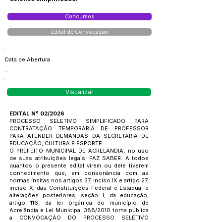
Concursos
Edital de Convocação
Data de Abertura
-
Visualizar
EDITAL Nº 02/2026
PROCESSO SELETIVO SIMPLIFICADO PARA
CONTRATAÇÃO TEMPORÁRIA DE PROFESSOR
PARA ATENDER DEMANDAS DA SECRETARIA DE
EDUCAÇÃO, CULTURA E ESPORTE
O PREFEITO MUNICIPAL DE ACRELÂNDIA, no uso
de suas atribuições legais; FAZ SABER: A todos
quantos o presente edital virem ou dele tiverem
conhecimento que, em consonância com as
normas ínsitas nos artigos 37, inciso IX e artigo 27,
inciso X, das Constituições Federal e Estadual e
alterações posteriores, seção I, da educação,
artigo 116, da lei orgânica do município de
Acrelândia e Lei Municipal 388/2010 torna pública
a CONVOCAÇÃO DO PROCESSO SELETIVO