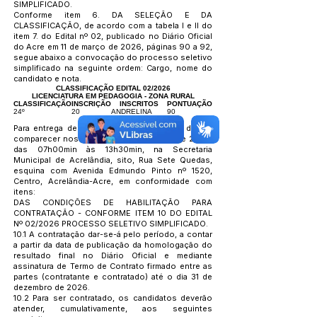
SIMPLIFICADO.
Conforme item 6. DA SELEÇÃO E DA
CLASSIFICAÇÃO, de acordo com a tabela I e II do
item 7. do Edital nº 02, publicado no Diário Oficial
do Acre em 11 de março de 2026, páginas 90 a 92,
segue abaixo a convocação do processo seletivo
simplificado na seguinte ordem: Cargo, nome do
candidato e nota.
CLASSIFICAÇÃO EDITAL 02/2026
LICENCIATURA EM PEDAGOGIA - ZONA RURAL
CLASSIFICAÇÃO
INSCRIÇÃO
INSCRITOS
PONTUAÇÃO
24º
20
ANDRELINA
90
ARANTES
Para entrega de documentos, a candidata deverá
comparecer nos dias 19 e 22 de Junho de 2026,
das 07h00min às 13h30min, na Secretaria
Municipal de Acrelândia, sito, Rua Sete Quedas,
esquina com Avenida Edmundo Pinto nº 1520,
Centro, Acrelândia-Acre, em conformidade com
itens:
DAS CONDIÇÕES DE HABILITAÇÃO PARA
CONTRATAÇÃO - CONFORME ITEM 10 DO EDITAL
Nº 02/2026 PROCESSO SELETIVO SIMPLIFICADO.
10.1 A contratação dar-se-á pelo período, a contar
a partir da data de publicação da homologação do
resultado final no Diário Oficial e mediante
assinatura de Termo de Contrato firmado entre as
partes (contratante e contratado) até o dia 31 de
dezembro de 2026.
10.2 Para ser contratado, os candidatos deverão
atender, cumulativamente, aos seguintes