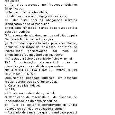
requisitos:
a) Ter sido aprovado no Processo Seletivo
Simplificado;
b) Ter nacionalidade brasileira;
c) Estar quite com as obrigações eleitorais;
d) Estar quite com as obrigações militares
(candidatos de sexo masculino);
e) Ter idade mínima de 18 anos comprovados até a
data de inscrição;
f) Apresentar demais documentos solicitados pela
Secretaria Municipal de Educação;
g) Não estar impossibilitado para contratação,
inclusive em razão de demissão por atos de
improbidade, comprovados por meio de
sindicância e/ou inquérito administrativo.
h) Atestado médico de sanidade física e mental.
10.3 A contratação obedecerá à ordem de
classificação dos candidatos aprovados.
NO ATO DA CONTRATAÇÃO OS CONVOCADOS
DEVEM APRESENTAR:
Documentos pessoais originais, em situação
regular, acrescidos de 01 (uma) cópia:
a) Carteira de Identidade;
b) CPF;
e) Comprovante de endereço atual;
f) Certificado de reservista ou de dispensa de
incorporação, se do sexo masculino;
g) Título de eleitor e comprovante da última
votação ou certidão de quitação eleitoral;
i) Atestado de saúde, de que o candidato possui