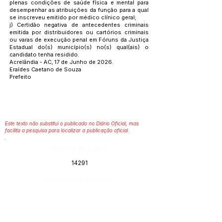
plenas condições de saúde física e mental para
desempenhar as atribuições da função para a qual
se inscreveu emitido por médico clínico geral;
j) Certidão negativa de antecedentes criminais
emitida por distribuidores ou cartórios criminais
ou varas de execução penal em Fóruns da Justiça
Estadual do(s) município(s) no(s) qual(ais) o
candidato tenha residido.
Acrelândia - AC, 17 de Junho de 2026.
Eraídes Caetano de Souza
Prefeito
Este texto não substitui o publicado no Diário Oficial, mas
facilita a pesquisa para localizar a publicação oficial.
Número do Diário:
14291
Página da Publicação:
90
Data da Publicação: