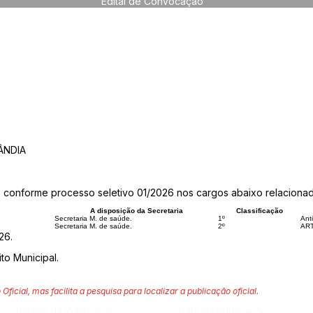
Edital de Convocação
ÂNDIA
conforme processo seletivo 01/2026 nos cargos abaixo relacionad
A disposição da Secretaria
Classificação
Secretaria M. de saúde.
1º
Ant
Secretaria M. de saúde.
2º
ART
26.
to Municipal.
 Oficial, mas facilita a pesquisa para localizar a publicação oficial.
Página da Publicação:
Data da Publicação: