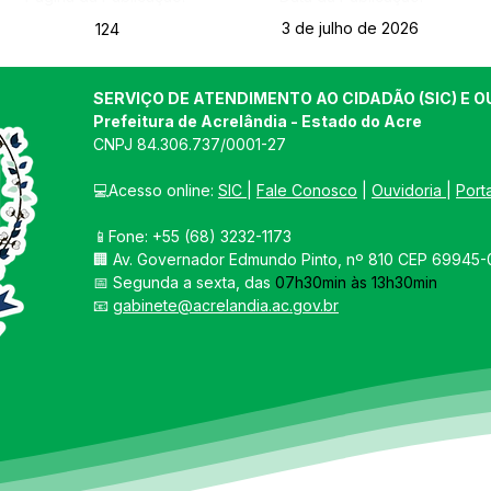
3 de julho de 2026
124
SERVIÇO DE ATENDIMENTO AO CIDADÃO (SIC) E O
Prefeitura de Acrelândia - Estado do Acre
CNPJ 
84.306.737/0001-27
💻Acesso online: 
SIC 
| 
Fale Conosco
 | 
Ouvidoria
| 
Port
📱Fone: +55 
(68) 3232-1173
🏢 
Av. Governador Edmundo Pinto, nº 810 CEP 69945-0
📅 Segunda a sexta, das 
07h30min às 13h30min
📧 
gabinete@acrelandia.ac.gov.br