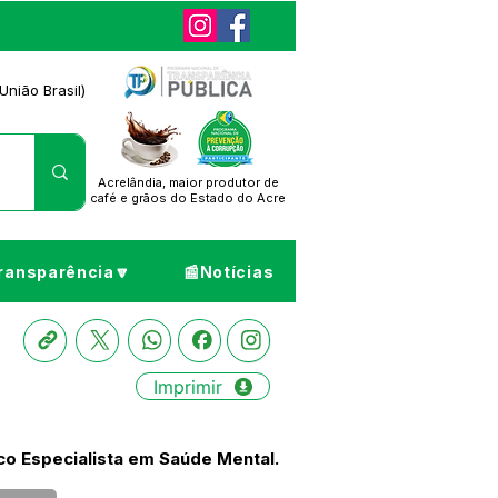
União Brasil)
Acrelândia, maior produtor de
café
e grãos do Estado do Acre
ransparência🔽
📰Notícias
Imprimir
o Especialista em Saúde Mental.