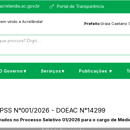
crelandia.ac.gov.br
Portal de Transparência
bem-vindo a Acrelândia!
Prefeito
Graia Caetano (
O Governo🔽
Serviços🔽
Publicações 🔽
T
- PSS N°001/2026 - DOEAC N°14299
ados no Processo Seletivo 01/2026 para o cargo de Médic