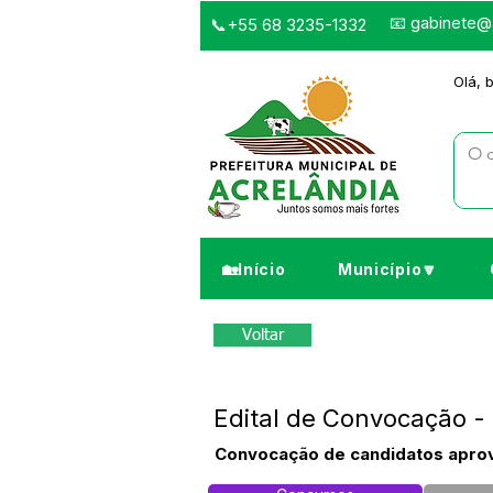
📧
gabinete@a
📞+55 68 3235-1332
Olá, 
🏡Início
Município🔽
Voltar
Edital de Convocação 
Convocação de candidatos aprov