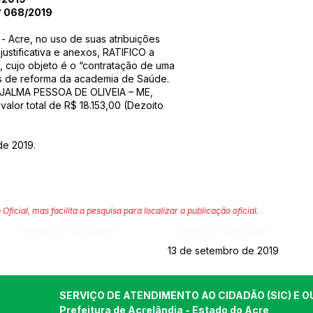
 068/2019
 - Acre, no uso de suas atribuições
ustificativa e anexos, RATIFICO a
, cujo objeto é o “contratação de uma
s de reforma da academia de Saúde.
DJALMA PESSOA DE OLIVEIA – ME,
lor total de R$ 18.153,00 (Dezoito
de 2019.
 Oficial, mas facilita a pesquisa para localizar a publicação oficial.
Página da Publicação:
Data da Publicação:
13 de setembro de 2019
SERVIÇO DE ATENDIMENTO AO CIDADÃO (SIC) E O
Prefeitura de Acrelândia - Estado do Acre