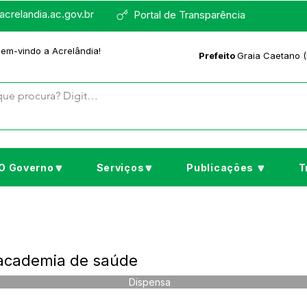
crelandia.ac.gov.br
Portal de Transparência
bem-vindo a Acrelândia!
Prefeito
Graia Caetano (
O Governo🔽
Serviços🔽
Publicações 🔽
T
 academia de saúde
Dispensa