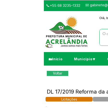
📧
gabinete@a
📞+55 68 3235-1332
Olá, 
🏡Início
Município🔽
Voltar
DL 17/2019 Reforma da
Licitações