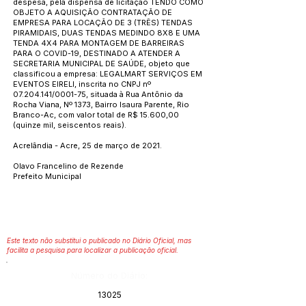
despesa, pela dispensa de licitação TENDO COMO
OBJETO A AQUISIÇÃO CONTRATAÇÃO DE
EMPRESA PARA LOCAÇÃO DE 3 (TRÊS) TENDAS
PIRAMIDAIS, DUAS TENDAS MEDINDO 8X8 E UMA
TENDA 4X4 PARA MONTAGEM DE BARREIRAS
PARA O COVID-19, DESTINADO A ATENDER A
SECRETARIA MUNICIPAL DE SAÚDE, objeto que
classificou a empresa: LEGALMART SERVIÇOS EM
EVENTOS EIRELI, inscrita no CNPJ nº
07.204.141
/0001-75, situada à Rua Antônio da
Rocha Viana, Nº 1373, Bairro Isaura Parente, Rio
Branco-Ac, com valor total de R$ 15.600,00
(quinze mil, seiscentos reais).
Acrelândia - Acre, 25 de março de 2021.
Olavo Francelino de Rezende
Prefeito Municipal
Este texto não substitui o publicado no Diário Oficial, mas
facilita a pesquisa para localizar a publicação oficial.
Número do Diário:
13025