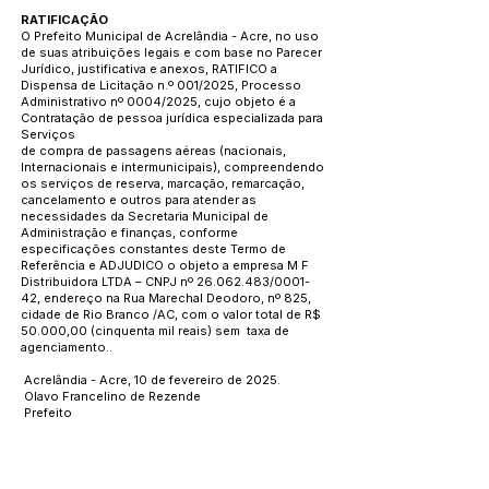
RATIFICAÇÃO
O Prefeito Municipal de Acrelândia - Acre, no uso
de suas atribuições legais e com base no Parecer
Jurídico, justificativa e anexos, RATIFICO a
Dispensa de Licitação n.º 001/2025, Processo
Administrativo nº 0004/2025, cujo objeto é a
Contratação de pessoa jurídica especializada para
Serviços
de compra de passagens aéreas (nacionais,
Internacionais e intermunicipais), compreendendo
os serviços de reserva, marcação, remarcação,
cancelamento e outros para atender as
necessidades da Secretaria Municipal de
Administração e finanças, conforme
especificações constantes deste Termo de
Referência e ADJUDICO o objeto a empresa M F
Distribuidora LTDA – CNPJ nº
26.062.483
/0001-
42, endereço na Rua Marechal Deodoro, nº 825,
cidade de Rio Branco /AC, com o valor total de R$
50.000,00 (cinquenta mil reais) sem taxa de
agenciamento..
Acrelândia - Acre, 10 de fevereiro de 2025.
Olavo Francelino de Rezende
Prefeito