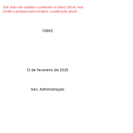
Este texto não substitui o publicado no Diário Oficial, mas
facilita a pesquisa para localizar a publicação oficial.
Número do Diário:
13962
Página da Publicação:
Data da Publicação:
12 de fevereiro de 2025
Órgão:
Sec. Administração