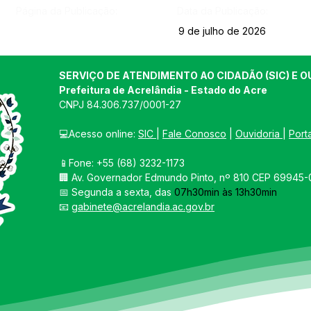
Página da Publicação:
Data da Publicação:
9 de julho de 2026
SERVIÇO DE ATENDIMENTO AO CIDADÃO (SIC) E O
Prefeitura de Acrelândia - Estado do Acre
CNPJ 
84.306.737/0001-27
💻Acesso online: 
SIC 
| 
Fale Conosco
 | 
Ouvidoria
| 
Port
📱Fone: +55 
(68) 3232-1173
🏢 
Av. Governador Edmundo Pinto, nº 810 CEP 69945-0
📅 Segunda a sexta, das 
07h30min às 13h30min
📧 
gabinete@acrelandia.ac.gov.br