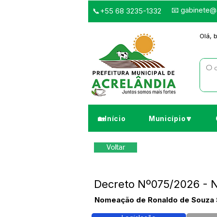
📧
gabinete@a
📞+55 68 3235-1332
Olá, 
🏡Início
Município🔽
Voltar
Decreto Nº075/2026 - 
Nomeação de Ronaldo de Souza S