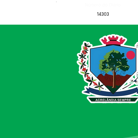
Número do Diário:
14303