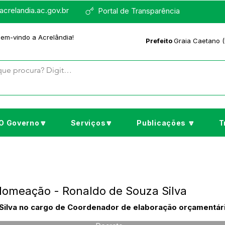
crelandia.ac.gov.br
Portal de Transparência
bem-vindo a Acrelândia!
Prefeito
Graia Caetano (
O Governo🔽
Serviços🔽
Publicações 🔽
T
Nomeação - Ronaldo de Souza Silva
ilva no cargo de Coordenador de elaboração orçamentári