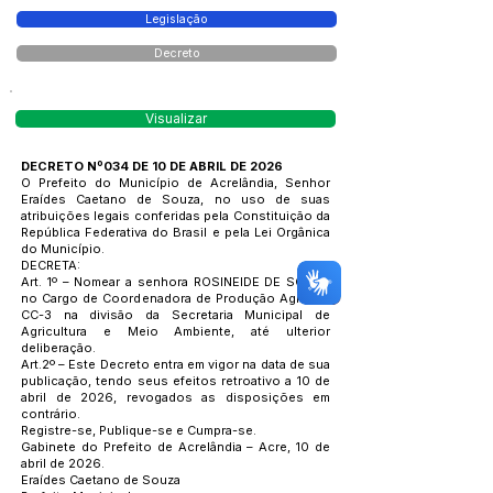
Legislação
Decreto
Visualizar
DECRETO Nº034 DE 10 DE ABRIL DE 2026
O Prefeito do Município de Acrelândia, Senhor
Eraídes Caetano de Souza, no uso de suas
atribuições legais conferidas pela Constituição da
República Federativa do Brasil e pela Lei Orgânica
do Município.
DECRETA:
Art. 1º – Nomear a senhora ROSINEIDE DE SOUZA
no Cargo de Coordenadora de Produção Agrícola
CC-3 na divisão da Secretaria Municipal de
Agricultura e Meio Ambiente, até ulterior
deliberação.
Art.2º – Este Decreto entra em vigor na data de sua
publicação, tendo seus efeitos retroativo a 10 de
abril de 2026, revogados as disposições em
contrário.
Registre-se, Publique-se e Cumpra-se.
Gabinete do Prefeito de Acrelândia – Acre, 10 de
abril de 2026.
Eraídes Caetano de Souza