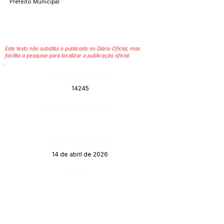
Prefeito Municipal
Este texto não substitui o publicado no Diário Oficial, mas
facilita a pesquisa para localizar a publicação oficial.
Número do Diário:
14245
Página da Publicação:
Data da Publicação:
14 de abril de 2026
Órgão: