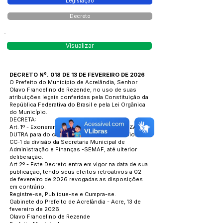
Legislação
Decreto
Visualizar
DECRETO Nº. 018 DE 13 DE FEVEREIRO DE 2026
O Prefeito do Município de Acrelândia, Senhor
Olavo Francelino de Rezende, no uso de suas
atribuições legais conferidas pela Constituição da
República Federativa do Brasil e pela Lei Orgânica
do Município.
DECRETA:
Art. 1º - Exonerar o senhor GUILHERME SOUZA
DUTRA para do cargo de Assistente Operacional l
CC-1 da divisão da Secretaria Municipal de
Administração e Finanças -SEMAF, até ulterior
deliberação.
Art.2º - Este Decreto entra em vigor na data de sua
publicação, tendo seus efeitos retroativos a 02
de fevereiro de 2026 revogadas as disposições
em contrário.
Registre-se, Publique-se e Cumpra-se.
Gabinete do Prefeito de Acrelândia - Acre, 13 de
fevereiro de 2026.
Olavo Francelino de Rezende