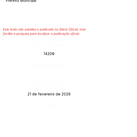
Prefeito Municipal
Este texto não substitui o publicado no Diário Oficial, mas
facilita a pesquisa para localizar a publicação oficial.
Número do Diário:
14208
Página da Publicação:
Data da Publicação:
21 de fevereiro de 2026
Órgão: