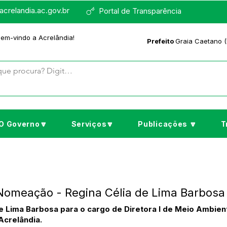
crelandia.ac.gov.br
Portal de Transparência
bem-vindo a Acrelândia!
Prefeito
Graia Caetano (
O Governo🔽
Serviços🔽
Publicações 🔽
T
Nomeação - Regina Célia de Lima Barbosa
e Lima Barbosa para o cargo de Diretora I de Meio Ambient
Acrelândia.