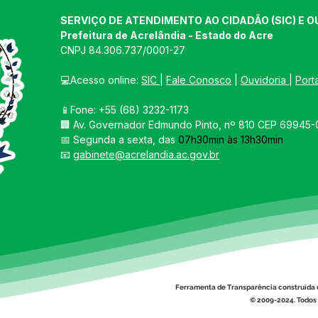
SERVIÇO DE ATENDIMENTO AO CIDADÃO (SIC) E O
Prefeitura de Acrelândia - Estado do Acre
CNPJ 
84.306.737/0001-27
💻Acesso online: 
SIC 
| 
Fale Conosco
 | 
Ouvidoria
| 
Port
📱Fone: +55 
(68) 3232-1173
🏢 
Av. Governador Edmundo Pinto, nº 810 CEP 69945-0
📅 Segunda a sexta, das 
07h30min às 13h30min
📧 
gabinete@acrelandia.ac.gov.br
Ferramenta de Transparência construída 
© 2009-2024. Todos 