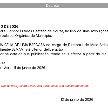
Decreto
HO DE 2026
ndia, Senhor Eraídes Caetano de Souza, no uso de suas atribuições 
e pela Lei Orgânica do Município.
NA CÉLIA DE LIMA BARBOSA no cargo de Diretora l de Meio Ambie
biente-SEMAM, até ulterior deliberação.
gor na data de sua publicação, tendo seus efeitos a partir do d
-se.
 - Acre, 11 de junho de 2026.
 Oficial, mas facilita a pesquisa para localizar a publicação oficial.
Página da Publicação:
Data da Publicação:
13 de junho de 2026