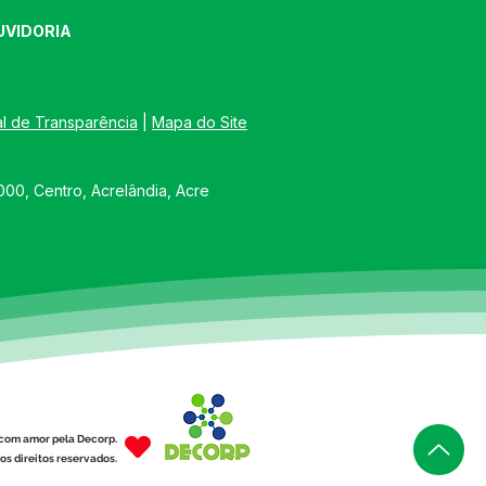
UVIDORIA
al de Transparência
 | 
Mapa do Site
00, Centro, Acrelândia, Acre
com amor pela Decorp.
os direitos reservados.