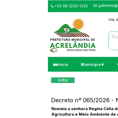
📧
gabinete@a
📞+55 68 3235-1332
Olá, 
🏡Início
Município🔽
Voltar
Decreto nº 065/2026 - 
Nomeia a senhora Regina Célia d
Agricultura e Meio Ambiente de 