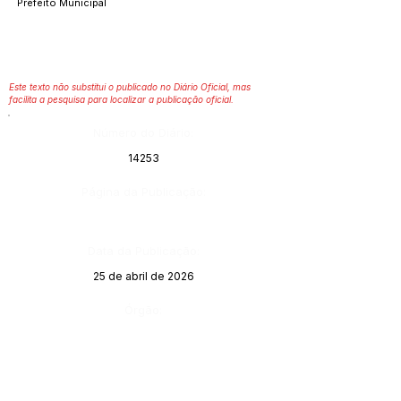
Prefeito Municipal
Este texto não substitui o publicado no Diário Oficial, mas
facilita a pesquisa para localizar a publicação oficial.
Número do Diário:
14253
Página da Publicação:
Data da Publicação:
25 de abril de 2026
Órgão: